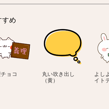
すすめ
義
理チョコ
丸い吹き出し
よしよ
理
丸
（黄）
イト
チ
い
ョ
吹
コ
き
出