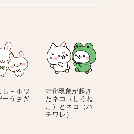
し – ホワ
蛙化現象が起き
よ
デーうさぎ
たネコ（しろね
し
こ）とネコ（ハ
よ
蛙
チワレ）
し
化
–
現