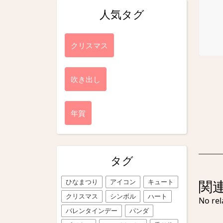
人気タグ
クリスマス
吹き出し
年賀
タグ
関
ひなまつり
アイコン
キュート
クリスマス
シンボル
ハート
No rel
バレンタインデー
パンダ