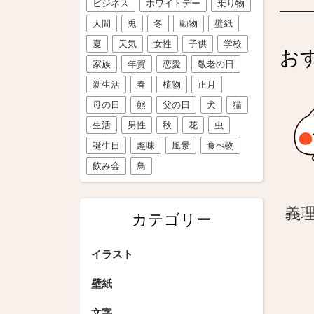
ビジネス
ホワイトデー
乗り物
人間
兎
冬
動物
壁紙
夏
天気
女性
子供
学校
お
家族
年賀
恋愛
敬老の日
新生活
春
植物
正月
母の日
熊
父の日
犬
猫
生活
男性
秋
花
虫
誕生日
趣味
風景
食べ物
飲み会
鳥
義
カテゴリー
イラスト
壁紙
文字