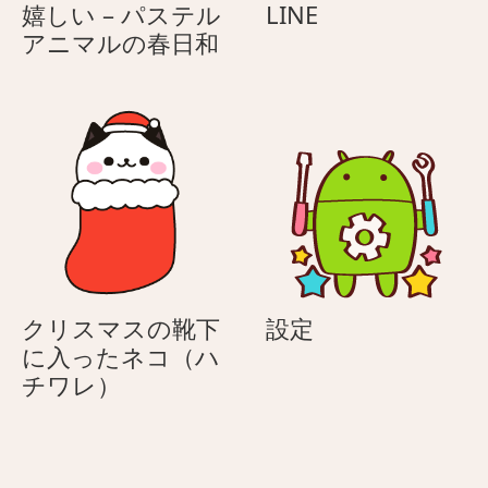
LINE
嬉しい – パステル
LINE
嬉
アニマルの春日和
し
い
–
パ
ス
テ
ル
ア
ニ
マ
設
クリスマスの靴下
設定
ル
定
に入ったネコ（ハ
の
ク
チワレ）
春
リ
日
ス
和
マ