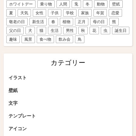
ホワイトデー
乗り物
人間
兎
冬
動物
壁紙
夏
天気
女性
子供
学校
家族
年賀
恋愛
敬老の日
新生活
春
植物
正月
母の日
熊
父の日
犬
猫
生活
男性
秋
花
虫
誕生日
趣味
風景
食べ物
飲み会
鳥
カテゴリー
イラスト
壁紙
文字
テンプレート
アイコン