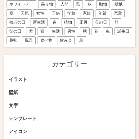
ホワイトデー
乗り物
人間
兎
冬
動物
壁紙
夏
天気
女性
子供
学校
家族
年賀
恋愛
敬老の日
新生活
春
植物
正月
母の日
熊
父の日
犬
猫
生活
男性
秋
花
虫
誕生日
趣味
風景
食べ物
飲み会
鳥
カテゴリー
イラスト
壁紙
文字
テンプレート
アイコン