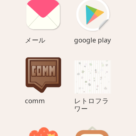
ョ
ン
メ
google
メール
google play
ー
play
ル
comm
comm
レトロフラ
レ
ワー
ト
ロ
フ