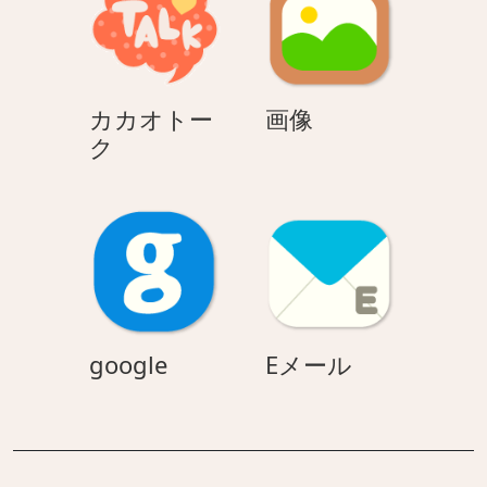
ラ
ワ
ー
画
カカオトー
画像
カ
像
ク
カ
オ
ト
ー
ク
google
E
google
Eメール
メ
ー
ル