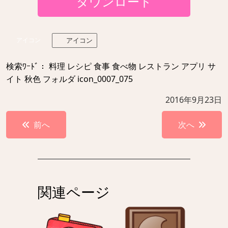
ダウンロード
アイコン
アイコン
検索ﾜｰﾄﾞ： 料理 レシピ 食事 食べ物 レストラン アプリ サ
イト 秋色 フォルダ icon_0007_075
2016年9月23日
投
前へ
次へ
稿
ナ
ビ
ゲ
関連ページ
ー
シ
ョ