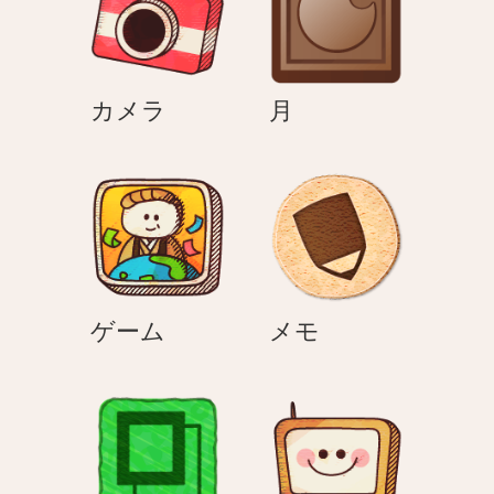
ン
カ
月
カメラ
月
メ
ラ
ゲ
メ
ゲーム
メモ
ー
モ
ム