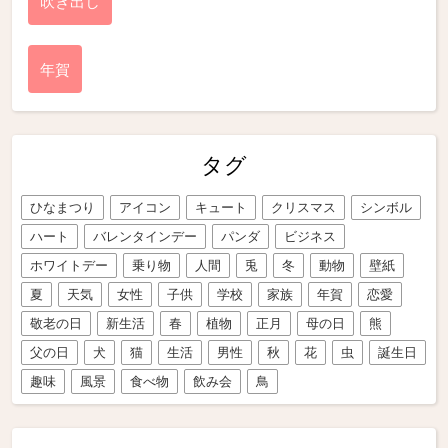
吹き出し
年賀
タグ
ひなまつり
アイコン
キュート
クリスマス
シンボル
ハート
バレンタインデー
パンダ
ビジネス
ホワイトデー
乗り物
人間
兎
冬
動物
壁紙
夏
天気
女性
子供
学校
家族
年賀
恋愛
敬老の日
新生活
春
植物
正月
母の日
熊
父の日
犬
猫
生活
男性
秋
花
虫
誕生日
趣味
風景
食べ物
飲み会
鳥