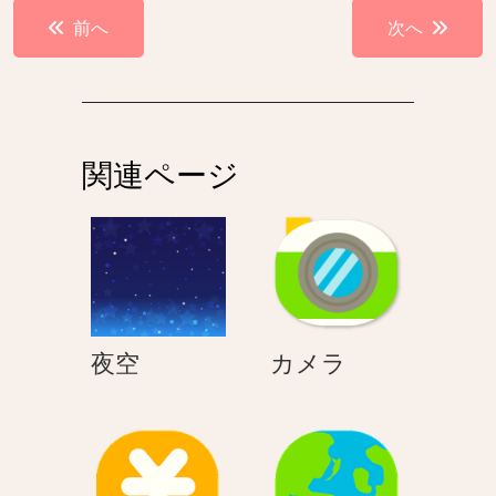
投
前へ
次へ
稿
ナ
ビ
ゲ
関連ページ
ー
シ
ョ
ン
夜
カ
夜空
カメラ
空
メ
ラ