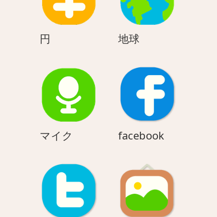
円
地
円
地球
球
マ
facebook
マイク
facebook
イ
ク