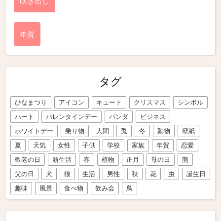
吹き出し
年賀
タグ
ひなまつり
アイコン
キュート
クリスマス
シンボル
ハート
バレンタインデー
パンダ
ビジネス
ホワイトデー
乗り物
人間
兎
冬
動物
壁紙
夏
天気
女性
子供
学校
家族
年賀
恋愛
敬老の日
新生活
春
植物
正月
母の日
熊
父の日
犬
猫
生活
男性
秋
花
虫
誕生日
趣味
風景
食べ物
飲み会
鳥