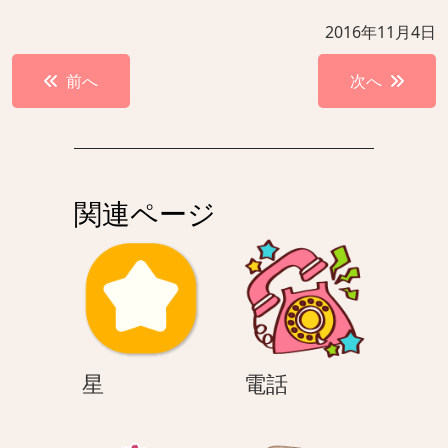
2016年11月4日
投
前へ
次へ
稿
ナ
ビ
ゲ
関連ページ
ー
シ
ョ
ン
星
電
星
電話
話