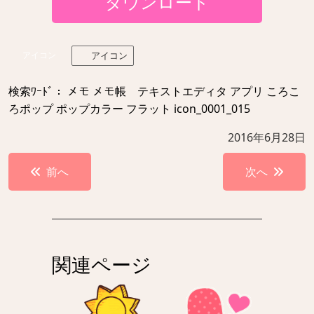
ダウンロード
アイコン
アイコン
検索ﾜｰﾄﾞ： メモ メモ帳 テキストエディタ アプリ ころこ
ろポップ ポップカラー フラット icon_0001_015
2016年6月28日
投
前へ
次へ
稿
ナ
ビ
ゲ
関連ページ
ー
シ
ョ