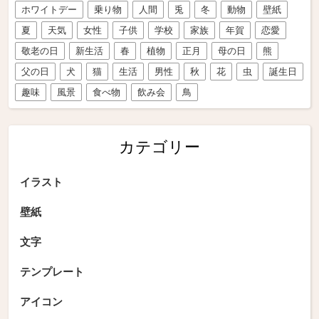
ホワイトデー
乗り物
人間
兎
冬
動物
壁紙
夏
天気
女性
子供
学校
家族
年賀
恋愛
敬老の日
新生活
春
植物
正月
母の日
熊
父の日
犬
猫
生活
男性
秋
花
虫
誕生日
趣味
風景
食べ物
飲み会
鳥
カテゴリー
イラスト
壁紙
文字
テンプレート
アイコン