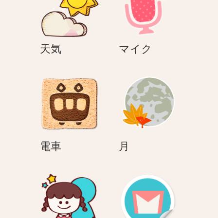
ン
天
マ
天気
マイク
気
イ
ク
電
月
電車
月
車