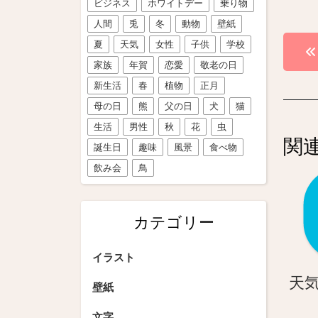
ビジネス
ホワイトデー
乗り物
人間
兎
冬
動物
壁紙
投
夏
天気
女性
子供
学校
稿
家族
年賀
恋愛
敬老の日
新生活
春
植物
正月
ナ
母の日
熊
父の日
犬
猫
ビ
生活
男性
秋
花
虫
関
ゲ
誕生日
趣味
風景
食べ物
飲み会
鳥
ー
シ
カテゴリー
ョ
ン
イラスト
天
壁紙
文字