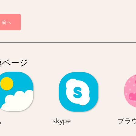
前へ
連ページ
天
skype
気
skype
ブラ
気