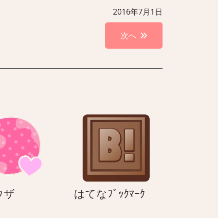
2016年7月1日
次へ
ブ
は
ウザ
はてなﾌﾞｯｸﾏｰｸ
ラ
て