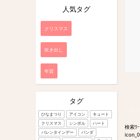
人気タグ
クリスマス
吹き出し
年賀
タグ
アイ
ひなまつり
アイコン
キュート
クリスマス
シンボル
ハート
検索ﾜ
バレンタインデー
パンダ
icon_