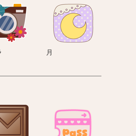
ウ
な
ザ
ﾌﾞ
ｯ
ｸ
ﾏ
ｰ
ｸ
カ
月
ラ
月
メ
ラ