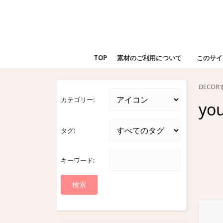
Skip
to
content
Skip
to
TOP
素材のご利用について
このサイ
content
DECO
カテゴリー:
yo
タグ:
キーワード: