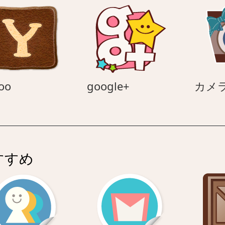
Yahoo
google+
oo
google+
カメ
すすめ