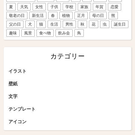
夏
天気
女性
子供
学校
家族
年賀
恋愛
敬老の日
新生活
春
植物
正月
母の日
熊
父の日
犬
猫
生活
男性
秋
花
虫
誕生日
趣味
風景
食べ物
飲み会
鳥
カテゴリー
イラスト
壁紙
文字
テンプレート
アイコン