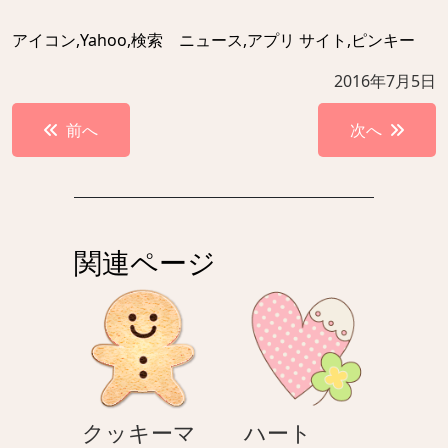
アイコン,Yahoo,検索 ニュース,アプリ サイト,ピンキー
2016年7月5日
投
前へ
次へ
稿
ナ
ビ
ゲ
関連ページ
ー
シ
ョ
ン
ハ
クッキーマ
ハート