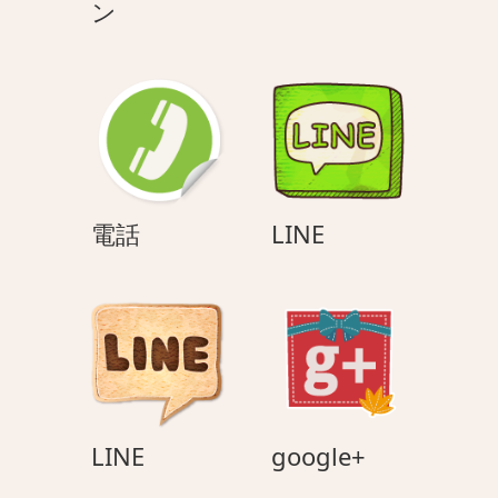
ク
ー
ン
ッ
ト
キ
ー
マ
ン
電
LINE
電話
LINE
話
LINE
google+
LINE
google+