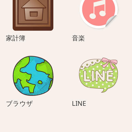
ネ
（ハ
コ
チ
（ハ
ワ
チ
レ）
家
音
家計簿
音楽
ワ
計
楽
レ）
簿
ブ
LINE
ブラウザ
LINE
ラ
ウ
ザ