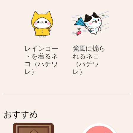
レインコー
強風に煽ら
トを着るネ
れるネコ
コ（ハチワ
（ハチワ
レ
強
レ）
レ）
イ
風
ン
に
コ
煽
ー
ら
ト
れ
おすすめ
を
る
着
ネ
る
コ