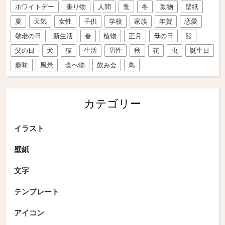
ホワイトデー
乗り物
人間
兎
冬
動物
壁紙
夏
天気
女性
子供
学校
家族
年賀
恋愛
敬老の日
新生活
春
植物
正月
母の日
熊
父の日
犬
猫
生活
男性
秋
花
虫
誕生日
趣味
風景
食べ物
飲み会
鳥
カテゴリー
イラスト
壁紙
文字
テンプレート
アイコン