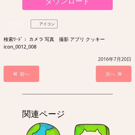
ダウンロード
アイコン
アイコン
検索ﾜｰﾄﾞ： カメラ 写真 撮影 アプリ クッキー
icon_0012_008
2016年7月20日
投
前へ
次へ
稿
ナ
ビ
ゲ
関連ページ
ー
シ
ョ