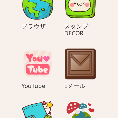
ン
ブ
ブラウザ
スタンプ
ラ
ス
DECOR
ウ
タ
ザ
ン
プ
DECOR
YouTube
E
YouTube
Eメール
メ
ー
ル