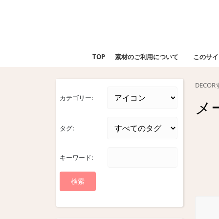
Skip
to
content
Skip
to
TOP
素材のご利用について
このサイ
content
DECO
カテゴリー:
メ
タグ:
キーワード: