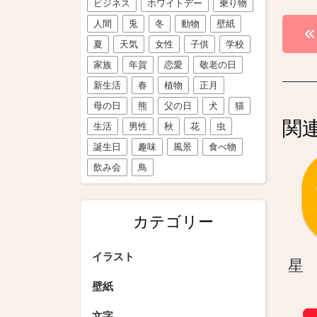
ビジネス
ホワイトデー
乗り物
投
人間
兎
冬
動物
壁紙
夏
天気
女性
子供
学校
稿
家族
年賀
恋愛
敬老の日
ナ
新生活
春
植物
正月
ビ
母の日
熊
父の日
犬
猫
関
生活
男性
秋
花
虫
ゲ
誕生日
趣味
風景
食べ物
ー
飲み会
鳥
シ
ョ
カテゴリー
ン
イラスト
星
壁紙
文字