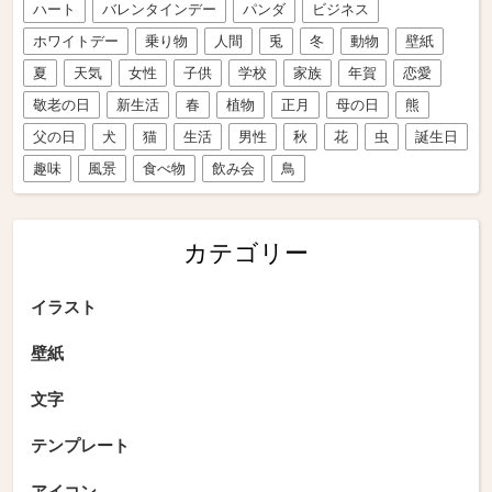
ハート
バレンタインデー
パンダ
ビジネス
ホワイトデー
乗り物
人間
兎
冬
動物
壁紙
夏
天気
女性
子供
学校
家族
年賀
恋愛
敬老の日
新生活
春
植物
正月
母の日
熊
父の日
犬
猫
生活
男性
秋
花
虫
誕生日
趣味
風景
食べ物
飲み会
鳥
カテゴリー
イラスト
壁紙
文字
テンプレート
アイコン