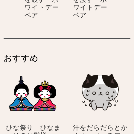
ホ
ワイトデー
ワイトデー
ワ
プ
プ
ベア
ベア
イ
レ
レ
ト
ゼ
ゼ
デ
ン
ン
ー
ト
ト
ベ
を
を
ア
おすすめ
渡
渡
す
す
–
–
ホ
ホ
ワ
ワ
イ
イ
ト
ト
デ
デ
ー
ー
ひな祭り – ひなま
汗をだらだらとか
ベ
ベ