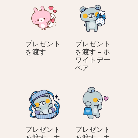
ン
タ
ト
イ
を
ン
渡
す
プレゼント
プレゼント
プ
を渡す
を渡す – ホ
レ
ワイトデー
ゼ
プ
ベア
ン
レ
ト
ゼ
を
ン
渡
ト
す
を
渡
す
プレゼント
プレゼント
–
を渡す – ホ
を渡す – ホ