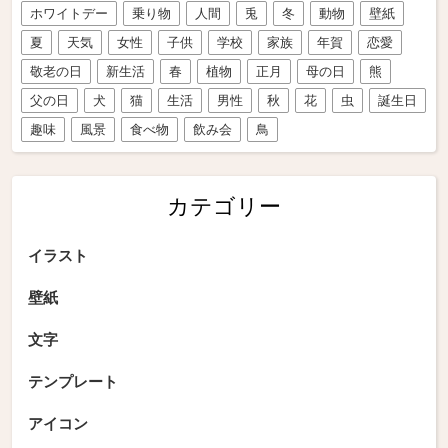
ホワイトデー
乗り物
人間
兎
冬
動物
壁紙
夏
天気
女性
子供
学校
家族
年賀
恋愛
敬老の日
新生活
春
植物
正月
母の日
熊
父の日
犬
猫
生活
男性
秋
花
虫
誕生日
趣味
風景
食べ物
飲み会
鳥
カテゴリー
イラスト
壁紙
文字
テンプレート
アイコン