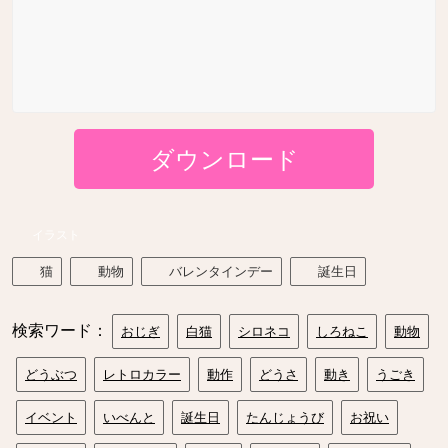
ダウンロード
イラスト
猫
動物
バレンタインデー
誕生日
検索ワード：
おじぎ
白猫
シロネコ
しろねこ
動物
どうぶつ
レトロカラー
動作
どうさ
動き
うごき
イベント
いべんと
誕生日
たんじょうび
お祝い