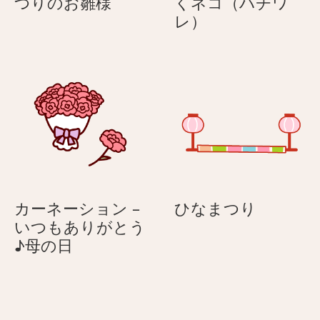
ひ
つりのお雛様
くネコ（ハチワ
ア
ア
な
汗
レ）
祭
を
り
だ
–
ら
ひ
だ
な
ら
ま
と
つ
か
り
く
の
ネ
お
コ
ひ
カーネーション –
ひなまつり
雛
（ハ
な
いつもありがとう
様
チ
カ
ま
♪母の日
ワ
ー
つ
レ）
ネ
り
ー
シ