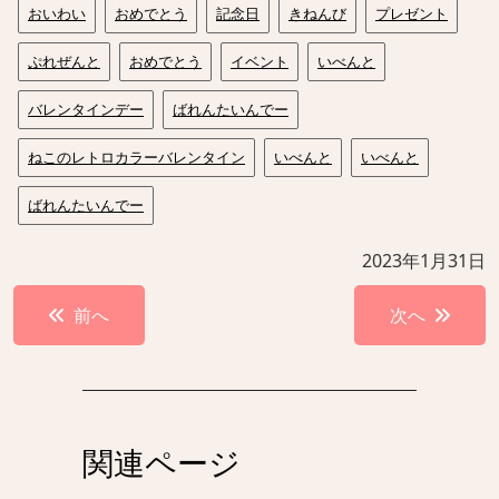
おいわい
おめでとう
記念日
きねんび
プレゼント
ぷれぜんと
おめでとう
イベント
いべんと
バレンタインデー
ばれんたいんでー
ねこのレトロカラーバレンタイン
いべんと
いべんと
ばれんたいんでー
2023年1月31日
投
前へ
次へ
稿
ナ
ビ
ゲ
関連ページ
ー