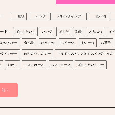
スト
動物
パンダ
バレンタインデー
食べ物
ード：
ばれんたいん
パンダ
ぱんだ
動物
どうぶつ
イ
んたいんでー
食べ物
たべもの
スイーツ
すいーつ
お菓子
ンタインデー
ばれんたいんでー
ドキドキ♪バレンタインパンダちゃん
子
おかし
ちょこれーと
ちょこれーと
ばれんたいんでー
前へ