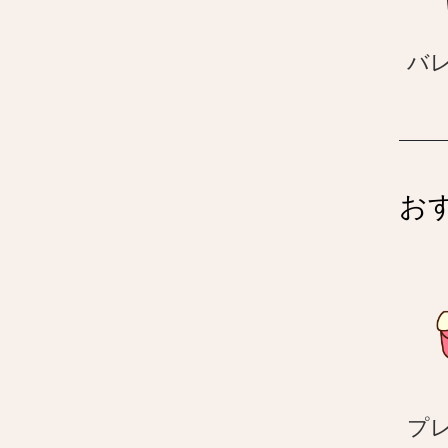
バ
お
プ