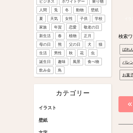
ビジネス
ホワイトデー
乗り物
人間
兎
冬
動物
壁紙
夏
天気
女性
子供
学校
イラ
家族
年賀
恋愛
敬老の日
新生活
春
植物
正月
検索ワ
母の日
熊
父の日
犬
猫
ばれ
生活
男性
秋
花
虫
誕生日
趣味
風景
食べ物
バレ
飲み会
鳥
お菓
カテゴリー
投
イラスト
稿
壁紙
ナ
文字