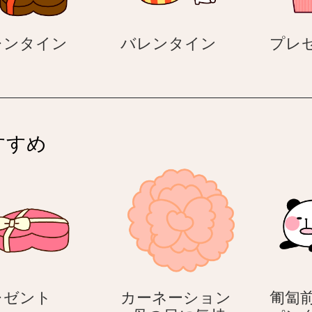
バ
バ
レンタイン
バレンタイン
プレ
レ
レ
ン
ン
タ
タ
イ
イ
ン
ン
すすめ
プ
レゼント
カーネーション
匍匐前