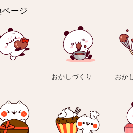
連ページ
好
お
き
おかしづくり
おか
き
か
し
づ
く
り