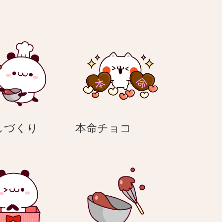
お
本
しづくり
本命チョコ
か
命
し
チ
づ
ョ
く
コ
り