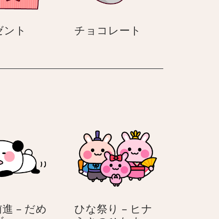
プ
チ
ゼント
チョコレート
レ
ョ
ゼ
コ
ン
レ
ト
ー
ト
進 – だめ
ひな祭り – ヒナ