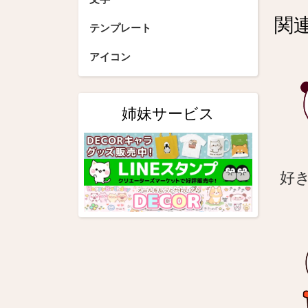
ビ
関
ゲ
テンプレート
ー
アイコン
シ
ョ
姉妹サービス
ン
好