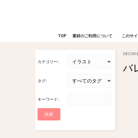
Skip
to
content
Skip
to
TOP
素材のご利用について
このサイ
content
DECO
カテゴリー:
バ
タグ:
キーワード: