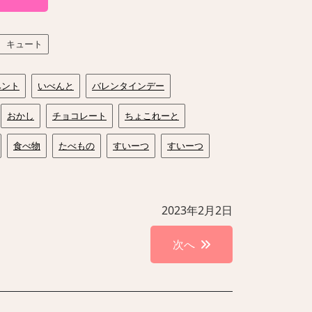
キュート
ベント
いべんと
バレンタインデー
おかし
チョコレート
ちょこれーと
食べ物
たべもの
すいーつ
すいーつ
2023年2月2日
次へ