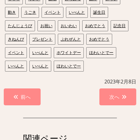
動き
うごき
イベント
いべんと
誕生日
たんじょうび
お祝い
おいわい
おめでとう
記念日
きねんび
プレゼント
ぷれぜんと
おめでとう
イベント
いべんと
ホワイトデー
ほわいとでー
いべんと
いべんと
ほわいとでー
2023年2月8日
投
前へ
次へ
稿
ナ
ビ
ゲ
関連ページ
ー