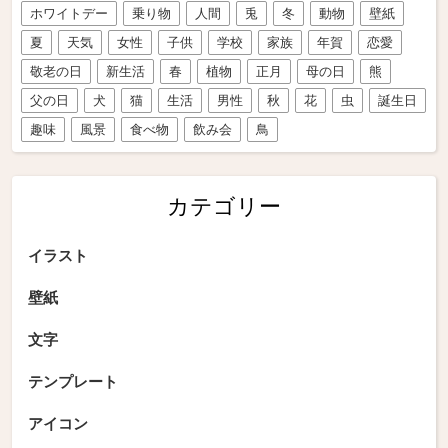
ホワイトデー
乗り物
人間
兎
冬
動物
壁紙
夏
天気
女性
子供
学校
家族
年賀
恋愛
敬老の日
新生活
春
植物
正月
母の日
熊
父の日
犬
猫
生活
男性
秋
花
虫
誕生日
趣味
風景
食べ物
飲み会
鳥
カテゴリー
イラスト
壁紙
文字
テンプレート
アイコン