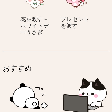
イ
–
ぎ
ト
ホ
デ
ワ
花を渡す –
プレゼント
ー
イ
プ
ホワイトデ
を渡す
う
ト
花
レ
ーうさぎ
さ
デ
を
ゼ
ぎ
ー
渡
ン
う
す
ト
さ
–
を
ぎ
ホ
渡
おすすめ
ワ
す
イ
ト
デ
ー
う
さ