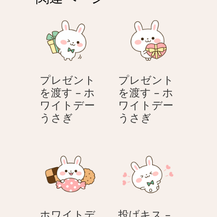
シ
ョ
ン
プレゼント
プレゼント
を渡す – ホ
を渡す – ホ
ワイトデー
ワイトデー
プ
プ
うさぎ
うさぎ
レ
レ
ゼ
ゼ
ン
ン
ト
ト
を
を
渡
渡
す
す
ホワイトデ
投げキス –