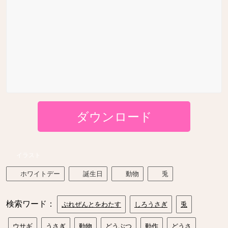
ダウンロード
イラスト
ホワイトデー
誕生日
動物
兎
検索ワード：
ぷれぜんとをわたす
しろうさぎ
兎
ウサギ
うさぎ
動物
どうぶつ
動作
どうさ