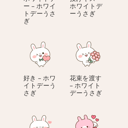
–
–
ー – ホワイ
ホワイトデ
ホ
ホ
投
トデーうさ
ーうさぎ
ワ
ワ
ホ
げ
ぎ
イ
イ
ワ
キ
ト
ト
イ
ス
デ
デ
ト
–
ー
ー
デ
ホ
う
う
ー
ワ
さ
さ
–
イ
ぎ
ぎ
ホ
ト
好き – ホワ
花束を渡す
ワ
デ
イトデーう
– ホワイト
イ
ー
好
花
さぎ
デーうさぎ
ト
う
き
束
デ
さ
–
を
ー
ぎ
ホ
渡
う
ワ
す
さ