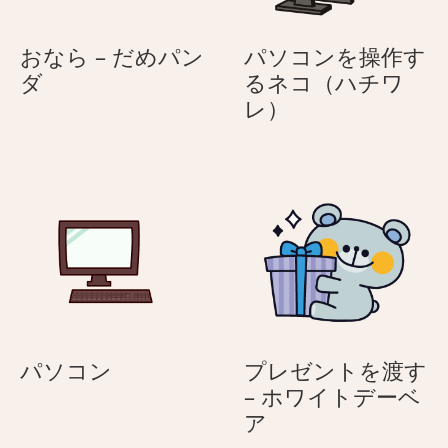
ぎ
おなら – だめパン
パソコンを操作す
お
ダ
るネコ（ハチワ
な
パ
レ）
ら
ソ
–
コ
だ
ン
め
を
パ
操
ン
作
ダ
す
る
ネ
コ
パ
パソコン
プレゼントを渡す
（ハ
ソ
– ホワイトデーベ
チ
コ
プ
ア
ワ
ン
レ