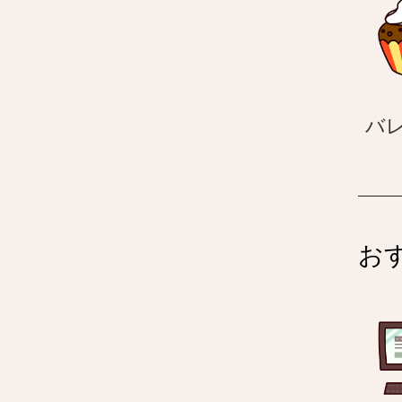
–
バ
お