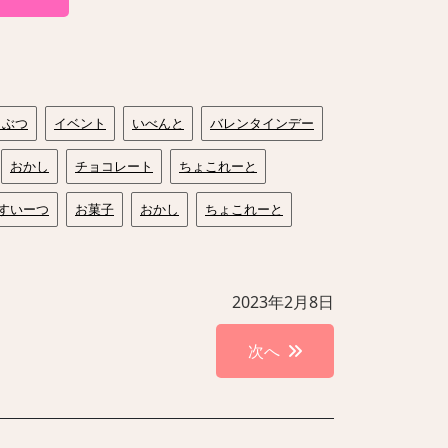
うぶつ
イベント
いべんと
バレンタインデー
おかし
チョコレート
ちょこれーと
すいーつ
お菓子
おかし
ちょこれーと
2023年2月8日
次へ