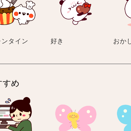
ト
ン
–
シ
シ
ロ
ロ
く
く
バ
好
レンタイン
好き
おか
ま
ま
レ
き
の
の
ン
ゆ
ゆ
タ
る
る
イ
か
か
ン
わ
わ
すすめ
ホ
ホ
ワ
ワ
イ
イ
ト
ト
デ
デ
ー
ー