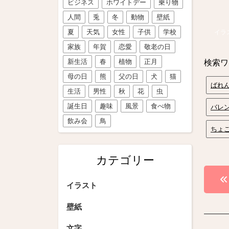
ビジネス
ホワイトデー
乗り物
人間
兎
冬
動物
壁紙
夏
天気
女性
子供
学校
イラ
家族
年賀
恋愛
敬老の日
新生活
春
植物
正月
検索ワ
母の日
熊
父の日
犬
猫
ばれ
生活
男性
秋
花
虫
誕生日
趣味
風景
食べ物
バレ
飲み会
鳥
ちょ
カテゴリー
投
イラスト
稿
壁紙
ナ
文字