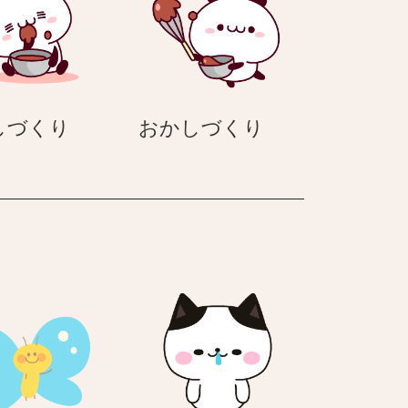
お
お
しづくり
おかしづくり
か
か
し
し
づ
づ
く
く
り
り