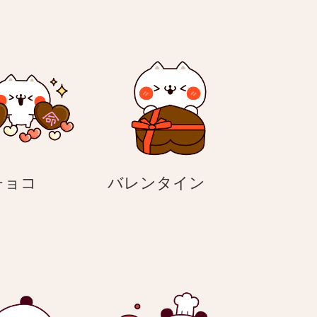
本
バ
チョコ
バレンタイン
命
レ
チ
ン
ョ
タ
コ
イ
ン