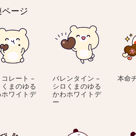
連ページ
コレート –
バレンタイン –
本命
ロくまのゆる
シロくまのゆる
わホワイトデ
かわホワイトデ
チ
バ
ー
ョ
レ
コ
ン
レ
タ
ー
イ