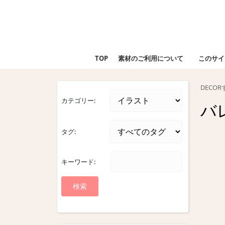
Skip
to
content
Skip
to
TOP
素材のご利用について
このサイ
content
DECO
カテゴリー:
バ
タグ:
キーワード: