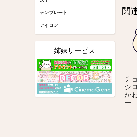
ビ
関
ゲ
テンプレート
ー
アイコン
シ
ョ
姉妹サービス
ン
チョ
シ
か
ー