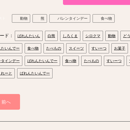
スト
動物
熊
バレンタインデー
食べ物
ード：
ばれんたいん
白熊
しろくま
シロクマ
動物
ど
んたいんでー
食べ物
たべもの
スイーツ
すいーつ
お菓子
ンタインデー
ばれんたいんでー
食べ物
たべもの
すいーつ
これーと
ばれんたいんでー
前へ