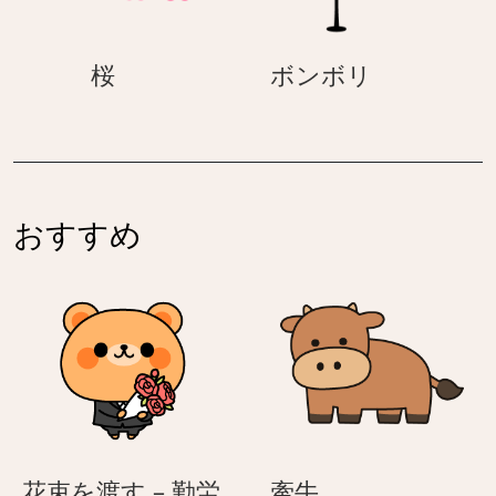
な
な
ま
ま
桜
ボ
桜
ボンボリ
つ
つ
ン
り
り
ボ
の
の
リ
お
お
雛
雛
様
様
おすすめ
牽
花束を渡す – 勤労
牽牛