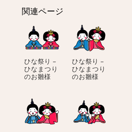
ゲ
関連ページ
ー
シ
ョ
ン
ひな祭り –
ひな祭り –
ひなまつり
ひなまつり
ひ
ひ
のお雛様
のお雛様
な
な
祭
祭
り
り
–
–
ひ
ひ
な
な
ま
ま