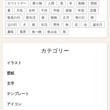
ホワイトデー
乗り物
人間
兎
冬
動物
壁紙
夏
天気
女性
子供
学校
家族
年賀
恋愛
敬老の日
新生活
春
植物
正月
母の日
熊
父の日
犬
猫
生活
男性
秋
花
虫
誕生日
趣味
風景
食べ物
飲み会
鳥
カテゴリー
イラスト
壁紙
文字
テンプレート
アイコン