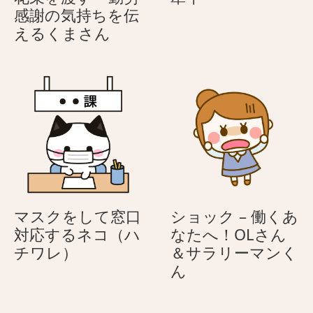
牛
感謝の気持ちを伝
花
えるくまさん
束
を
渡
す
–
勤
労
感
謝
の
マスクをして窓口
ショック – 働くあ
気
対応するネコ（ハ
なたへ！OLさん
持
マ
チワレ）
＆サラリーマンく
ち
ス
シ
ん
を
ク
ョ
伝
を
ッ