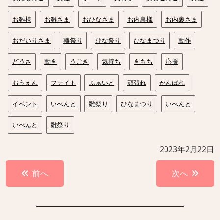
お雛様
お雛さま
おひなさま
お内裏様
お内裏さま
おだいりさま
雛祭り
ひな祭り
ひなまつり
動作
どうさ
動き
うごき
気持ち
きもち
応援
おうえん
ファイト
ふぁいと
頑張れ
がんばれ
イベント
いべんと
雛祭り
ひなまつり
いべんと
いべんと
雛祭り
2023年2月22日
投
前へ
次へ
稿
ナ
ビ