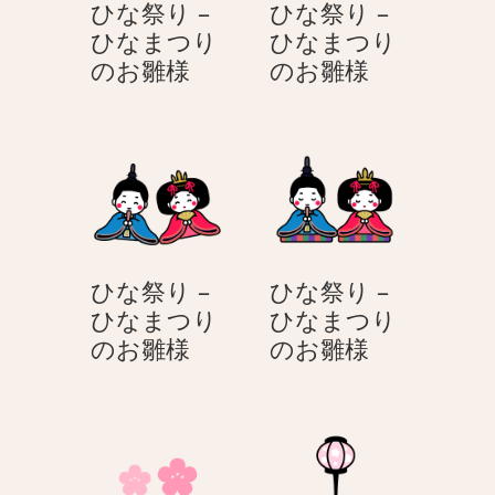
ひな祭り –
ひな祭り –
つ
つ
ひなまつり
ひなまつり
り
り
ひ
ひ
のお雛様
のお雛様
の
の
な
な
お
お
祭
祭
雛
雛
り
り
様
様
–
–
ひ
ひ
な
な
ま
ま
ひな祭り –
ひな祭り –
つ
つ
ひなまつり
ひなまつり
り
り
ひ
ひ
のお雛様
のお雛様
の
の
な
な
お
お
祭
祭
雛
雛
り
り
様
様
–
–
ひ
ひ