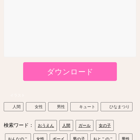
ダウンロード
イラスト
人間
女性
男性
キュート
ひなまつり
検索ワード：
おうえん
人間
ガール
女の子
おんなのこ
女性
ボーイ
男の子
おとこのこ
男性