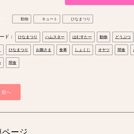
スト
動物
キュート
ひなまつり
ード：
ひなまつり
ハムスター
はむすたー
動物
どうぶつ
り
ひなまつり
お雛さま
食事
しょくじ
オヤツ
間食
つ
間食
前へ
連ページ