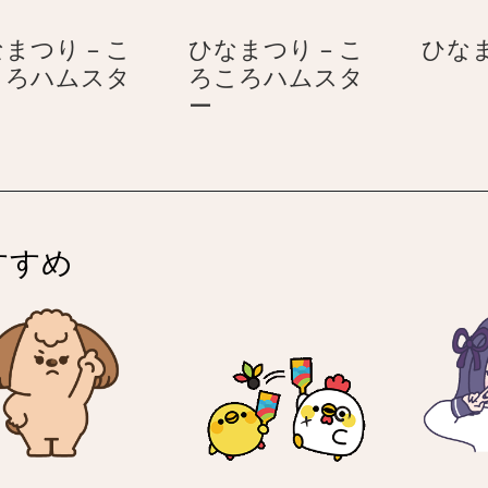
ハ
ハ
まつり – こ
ひなまつり – こ
ひな
ム
ム
ころハムスタ
ろころハムスタ
ス
ス
ひ
ひ
ー
タ
タ
な
な
ー
ー
ま
ま
つ
つ
り
り
–
すすめ
こ
こ
ろ
ろ
こ
こ
ろ
ろ
ハ
ハ
ム
ム
ス
ス
タ
タ