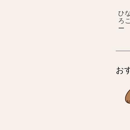
ひな
ろ
ー
–
お