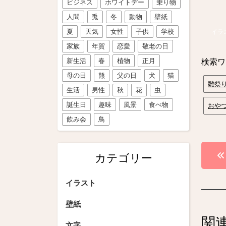
ビジネス
ホワイトデー
乗り物
人間
兎
冬
動物
壁紙
夏
天気
女性
子供
学校
イラ
家族
年賀
恋愛
敬老の日
新生活
春
植物
正月
検索ワ
母の日
熊
父の日
犬
猫
雛祭
生活
男性
秋
花
虫
誕生日
趣味
風景
食べ物
おや
飲み会
鳥
投
カテゴリー
稿
イラスト
ナ
ビ
壁紙
関
文字