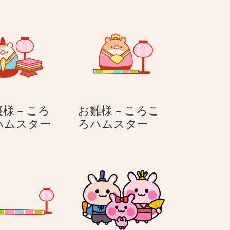
様 – ころ
お雛様 – ころこ
お
お
ハムスター
ろハムスター
内
雛
裏
様
様
–
–
こ
こ
ろ
ろ
こ
こ
ろ
ろ
ハ