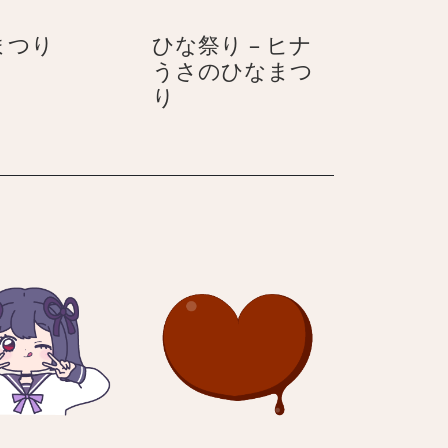
ハ
ム
ひ
まつり
ひな祭り – ヒナ
ム
ス
な
うさのひなまつ
ス
タ
ま
ひ
り
タ
ー
つ
な
ー
り
祭
り
–
ヒ
ナ
う
さ
の
ひ
な
ま
つ