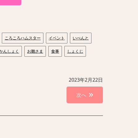
ころころハムスター
イベント
いべんと
かんしょく
お雛さま
食事
しょくじ
2023年2月22日
次へ