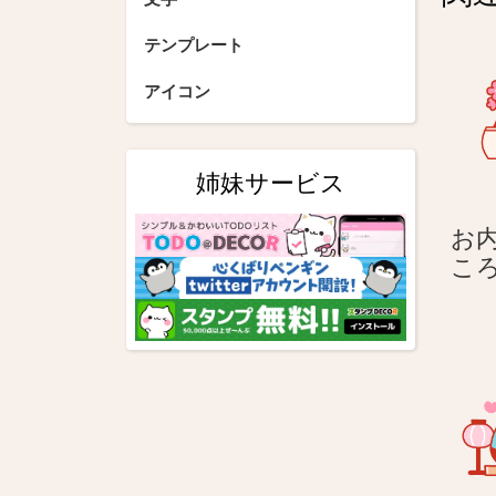
ゲ
ー
テンプレート
シ
アイコン
ョ
ン
姉妹サービス
お内
こ