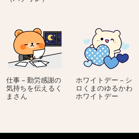
な
め
–
の
2
古
本
い
足
写
で
真
立
に
つ
映
の
る
4
親
匹
仕事 – 勤労感謝の
ホワイトデー – シ
子
の
気持ちを伝えるく
ロくまのゆるかわ
の
犬
仕
ホ
まさん
ホワイトデー
ネ
事
ワ
コ
–
イ
（ハ
勤
ト
チ
労
デ
ワ
感
ー