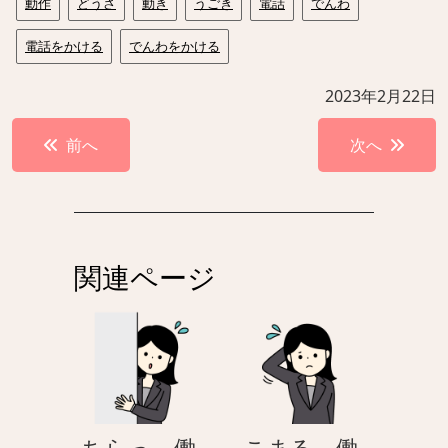
動作
どうさ
動き
うごき
電話
でんわ
電話をかける
でんわをかける
2023年2月22日
投
前へ
次へ
稿
ナ
ビ
ゲ
関連ページ
ー
シ
ョ
ン
ちらっ – 働
こまる – 働