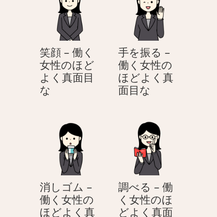
働
働
目
目
く
く
な
な
女
女
性
性
笑顔 – 働く
手を振る –
の
の
女性のほど
働く女性の
ほ
ほ
よく真面目
ほどよく真
ど
ど
笑
手
な
面目な
よ
よ
顔
を
く
く
–
振
真
真
働
る
面
面
く
–
目
目
女
働
な
な
性
く
の
女
消しゴム –
調べる – 働
ほ
性
働く女性の
く女性のほ
ど
の
ほどよく真
どよく真面
よ
ほ