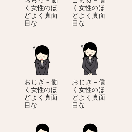
く女性のほ
く女性のほ
どよく真面
どよく真面
ち
こ
目な
目な
ら
ま
っ
る
–
–
働
働
く
く
女
女
性
性
おじぎ – 働
おじぎ – 働
の
の
く女性のほ
く女性のほ
ほ
ほ
どよく真面
どよく真面
ど
ど
お
お
目な
目な
よ
よ
じ
じ
く
く
ぎ
ぎ
真
真
–
–
面
面