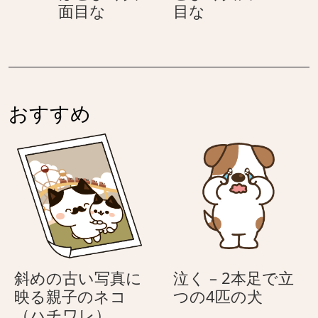
消
調
面目な
目な
く
ど
し
べ
真
よ
ゴ
る
面
く
ム
–
目
真
–
働
な
面
働
く
目
おすすめ
く
女
な
女
性
性
の
の
ほ
ほ
ど
ど
よ
よ
く
く
真
真
面
斜めの古い写真に
泣く – 2本足で立
面
目
泣
映る親子のネコ
つの4匹の犬
目
な
斜
く
（ハチワレ）