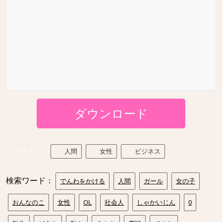
ダウンロード
イラスト
人間
女性
ビジネス
検索ワード：
でんわをかける
人間
ガール
女の子
おんなのこ
女性
OL
社会人
しゃかいじん
0