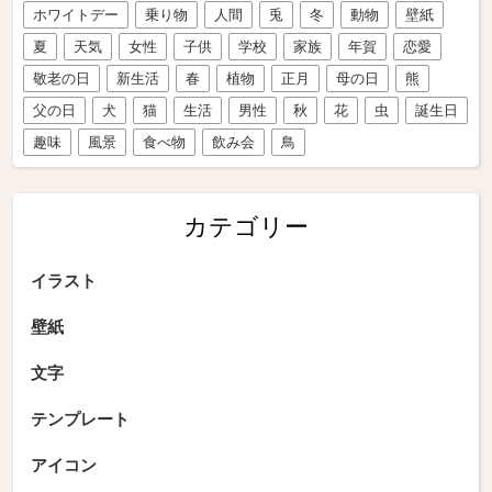
ホワイトデー
乗り物
人間
兎
冬
動物
壁紙
夏
天気
女性
子供
学校
家族
年賀
恋愛
敬老の日
新生活
春
植物
正月
母の日
熊
父の日
犬
猫
生活
男性
秋
花
虫
誕生日
趣味
風景
食べ物
飲み会
鳥
カテゴリー
イラスト
壁紙
文字
テンプレート
アイコン