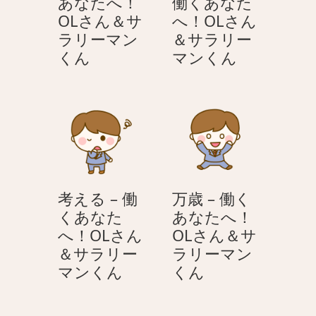
あなたへ！
働くあなた
OL
へ！
OLさん＆サ
へ！OLさん
さ
OL
ラリーマン
＆サラリー
ん
さ
怒
シ
くん
マンくん
＆
ん
る
ョ
サ
＆
–
ッ
ラ
サ
働
ク
リ
ラ
く
–
ー
リ
あ
働
マ
ー
な
く
ン
マ
た
あ
く
ン
考える – 働
万歳 – 働く
へ！
な
ん
く
くあなた
あなたへ！
OL
た
ん
へ！OLさん
OLさん＆サ
さ
へ！
＆サラリー
ラリーマン
ん
OL
考
万
マンくん
くん
＆
さ
え
歳
サ
ん
る
–
ラ
＆