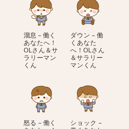
ョ
ン
溜息 – 働く
ダウン – 働
あなたへ！
くあなた
OLさん＆サ
へ！OLさん
ラリーマン
＆サラリー
溜
ダ
くん
マンくん
息
ウ
–
ン
働
–
く
働
あ
く
な
あ
た
な
怒る – 働く
ショック –
へ！
た