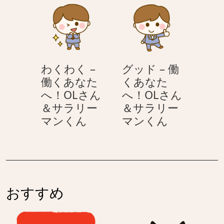
–
働
リ
サ
働
く
ー
ラ
く
あ
マ
リ
あ
な
ン
ー
な
た
く
マ
わくわく –
グッド – 働
た
へ！
ん
ン
働くあなた
くあなた
へ！
OL
く
へ！OLさん
へ！OLさん
OL
さ
ん
＆サラリー
＆サラリー
さ
ん
わ
グ
マンくん
マンくん
ん
＆
く
ッ
＆
サ
わ
ド
サ
ラ
く
–
ラ
リ
–
働
リ
ー
働
く
ー
マ
おすすめ
く
あ
マ
ン
あ
な
ン
く
な
た