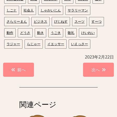
しごと
社会人
しゃかいじん
サラリーマン
さらりーまん
ビジネス
びじねす
スーツ
すーつ
動作
どうさ
動き
うごき
敬礼
けいれい
ラジャー
らじゃー
イエッサー
いえっさー
2023年2月22日
投
前へ
次へ
稿
ナ
ビ
ゲ
関連ページ
ー
シ