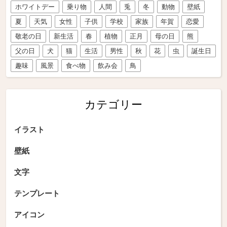
ホワイトデー
乗り物
人間
兎
冬
動物
壁紙
夏
天気
女性
子供
学校
家族
年賀
恋愛
敬老の日
新生活
春
植物
正月
母の日
熊
父の日
犬
猫
生活
男性
秋
花
虫
誕生日
趣味
風景
食べ物
飲み会
鳥
カテゴリー
イラスト
壁紙
文字
テンプレート
アイコン