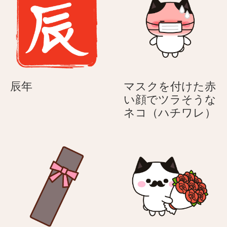
く
ん
た
へ！
ん
へ！
OL
OL
さ
さ
ん
ん
＆
＆
サ
辰
辰年
マスクを付けた赤
サ
ラ
年
い顔でツラそうな
ラ
リ
マ
ネコ（ハチワレ）
リ
ー
ス
ー
マ
ク
マ
ン
を
ン
く
付
く
ん
け
ん
た
赤
い