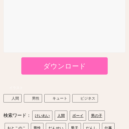
ダウンロード
イラスト
人間
男性
キュート
ビジネス
検索ワード：
けいれい
人間
ボーイ
男の子
おとこのこ
男性
だんせい
男子
だんし
仕事