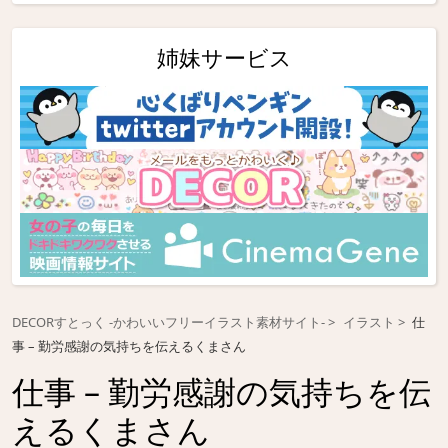
姉妹サービス
DECORすとっく -かわいいフリーイラスト素材サイト-
イラスト
仕
事 – 勤労感謝の気持ちを伝えるくまさん
仕事 – 勤労感謝の気持ちを伝
えるくまさん