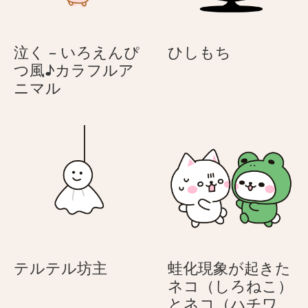
サ
伝
ん
ラ
え
リ
る
ひ
泣く – いろえんぴ
ひしもち
ー
く
し
つ風♪カラフルア
マ
ま
泣
も
ニマル
ン
さ
く
ち
く
ん
–
ん
い
ろ
え
ん
ぴ
つ
風
♪
テ
テルテル坊主
蛙化現象が起きた
カ
ル
ネコ（しろねこ）
ラ
テ
とネコ（ハチワ