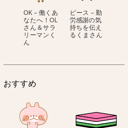
ん
ん
す
勤
OK – 働くあ
ピース – 勤
–
労
なたへ！OL
労感謝の気
勤
感
さん＆サラ
持ちを伝え
労
謝
ピ
リーマンく
るくまさん
感
の
OK
ー
ん
謝
気
–
ス
の
持
働
–
気
ち
く
勤
持
を
あ
労
ち
伝
な
感
を
え
おすすめ
た
謝
伝
る
へ！
の
え
く
OL
気
る
ま
さ
持
く
さ
ん
ち
ま
ん
＆
を
さ