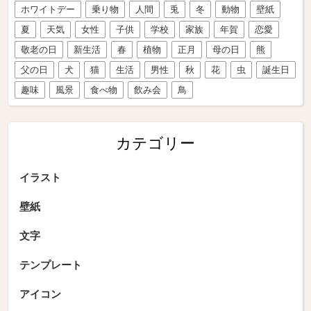
ホワイトデー
乗り物
人間
兎
冬
動物
壁紙
夏
天気
女性
子供
学校
家族
年賀
恋愛
敬老の日
新生活
春
植物
正月
母の日
熊
父の日
犬
猫
生活
男性
秋
花
虫
誕生日
趣味
風景
食べ物
飲み会
鳥
カテゴリー
イラスト
壁紙
文字
テンプレート
アイコン