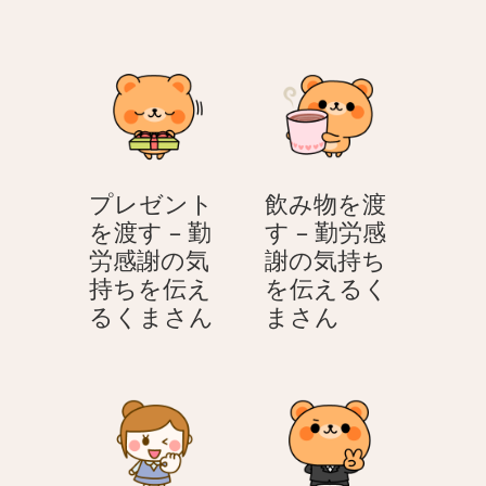
事
く
持
え
–
–
ち
る
勤
勤
を
く
労
労
伝
ま
感
感
え
さ
謝
謝
る
ん
の
の
く
プレゼント
飲み物を渡
気
気
ま
を渡す – 勤
す – 勤労感
持
持
さ
労感謝の気
謝の気持ち
ち
ち
ん
持ちを伝え
を伝えるく
を
を
プ
飲
るくまさん
まさん
伝
伝
レ
み
え
え
ゼ
物
る
る
ン
を
く
く
ト
渡
ま
ま
を
す
さ
さ
渡
–