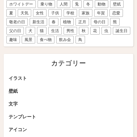
ホワイトデー
乗り物
人間
兎
冬
動物
壁紙
夏
天気
女性
子供
学校
家族
年賀
恋愛
敬老の日
新生活
春
植物
正月
母の日
熊
父の日
犬
猫
生活
男性
秋
花
虫
誕生日
趣味
風景
食べ物
飲み会
鳥
カテゴリー
イラスト
壁紙
文字
テンプレート
アイコン