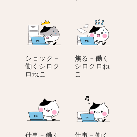
る
る
ね
–
気
こ
働
–
く
働
シ
く
ロ
シ
ク
ロ
ショック –
焦る – 働く
ロ
ク
働くシロク
シロクロね
ね
ロ
シ
焦
ロねこ
こ
こ
ね
ョ
る
こ
ッ
–
ク
働
–
く
働
シ
く
ロ
シ
ク
仕事 – 働く
仕事 – 働く