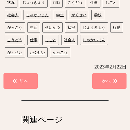
状況
じょうきょう
行動
こうどう
仕事
しごと
社会人
しゃかいじん
学生
がくせい
学校
がっこう
生活
せいかつ
状況
じょうきょう
行動
こうどう
仕事
しごと
社会人
しゃかいじん
がくせい
がくせい
がっこう
2023年2月22日
投
前へ
次へ
稿
ナ
ビ
ゲ
関連ページ
ー
シ