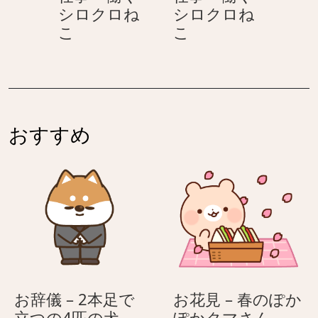
ロ
ロ
シロクロね
シロクロね
ク
ね
仕
仕
こ
こ
ロ
こ
事
事
ね
–
–
こ
働
働
く
く
シ
シ
おすすめ
ロ
ロ
ク
ク
ロ
ロ
ね
ね
こ
こ
お辞儀 – 2本足で
お花見 – 春のぽか
お
お
立つの4匹の犬
ぽかクマさん