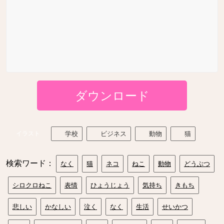
ダウンロード
イラスト
学校
ビジネス
動物
猫
検索ワード：
なく
猫
ネコ
ねこ
動物
どうぶつ
シロクロねこ
表情
ひょうじょう
気持ち
きもち
悲しい
かなしい
泣く
なく
生活
せいかつ