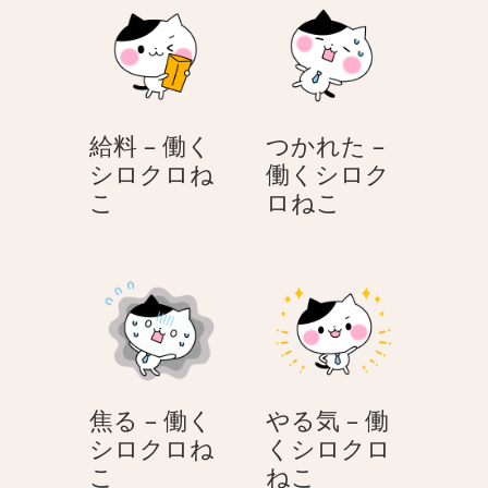
ョ
ン
給料 – 働く
つかれた –
シロクロね
働くシロク
給
つ
こ
ロねこ
料
か
–
れ
働
た
く
–
シ
働
ロ
く
ク
シ
焦る – 働く
やる気 – 働
ロ
ロ
シロクロね
くシロクロ
ね
ク
焦
や
こ
ねこ
こ
ロ