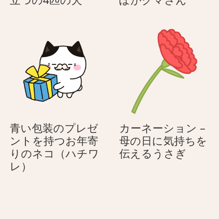
辞
花
儀
見
–
–
2
春
本
の
足
ぽ
で
か
立
ぽ
つ
か
の
ク
青い包装のプレゼ
カーネーション –
4
マ
ントを持つお年寄
母の日に気持ちを
匹
さ
カ
りのネコ（ハチワ
伝えるうさぎ
の
ん
青
ー
レ）
犬
い
ネ
包
ー
装
シ
の
ョ