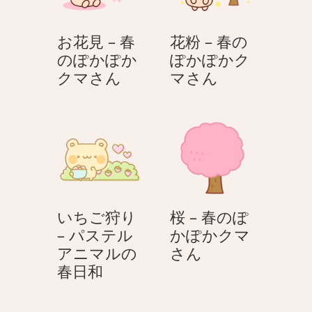
ぽ
ぽ
か
か
お花見 – 春
花粉 – 春の
ぽ
ぽ
のぽかぽか
ぽかぽかク
か
か
お
花
クマさん
マさん
ク
ク
花
粉
マ
マ
見
–
さ
さ
–
春
ん
ん
春
の
の
ぽ
ぽ
か
か
ぽ
いちご狩り
桜 – 春のぽ
ぽ
か
– パステル
かぽかクマ
か
ク
桜
アニマルの
さん
ク
マ
い
–
春日和
マ
さ
ち
春
さ
ん
ご
の