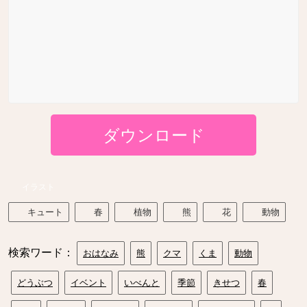
ダウンロード
イラスト
キュート
春
植物
熊
花
動物
検索ワード：
おはなみ
熊
クマ
くま
動物
どうぶつ
イベント
いべんと
季節
きせつ
春