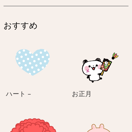
ん
狩
ぽ
り
か
–
ぽ
おすすめ
パ
か
ス
ク
テ
マ
ル
さ
ア
ん
ニ
マ
ル
の
ハ
お
ハート –
お正月
春
ー
正
日
ト
月
和
–