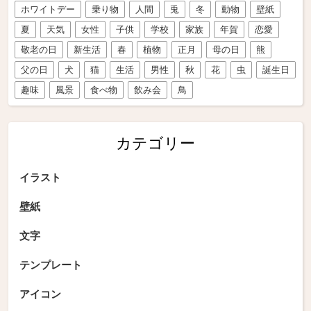
ホワイトデー
乗り物
人間
兎
冬
動物
壁紙
夏
天気
女性
子供
学校
家族
年賀
恋愛
敬老の日
新生活
春
植物
正月
母の日
熊
父の日
犬
猫
生活
男性
秋
花
虫
誕生日
趣味
風景
食べ物
飲み会
鳥
カテゴリー
イラスト
壁紙
文字
テンプレート
アイコン