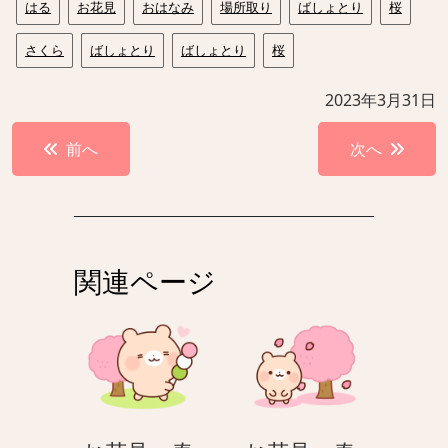
はる
お花見
おはなみ
場所取り
ばしょとり
桜
さくら
ばしょとり
ばしょとり
桜
2023年3月31日
投
前へ
次へ
稿
ナ
ビ
ゲ
関連ページ
ー
シ
ョ
ン