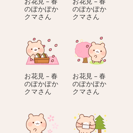
お花見 – 春
お花見 – 春
のぽかぽか
のぽかぽか
お
お
クマさん
クマさん
花
花
見
見
–
–
春
春
の
の
ぽ
ぽ
か
か
お花見 – 春
お花見 – 春
ぽ
ぽ
のぽかぽか
のぽかぽか
か
か
お
お
クマさん
クマさん
ク
ク
花
花
マ
マ
見
見
さ
さ
–
–
ん
ん
春
春
の
の