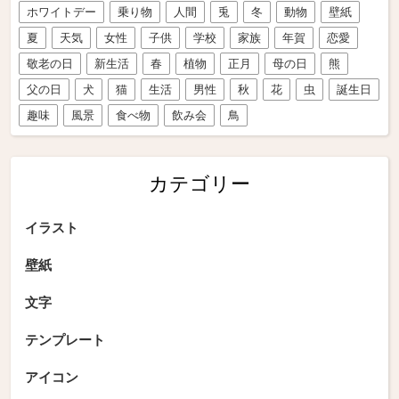
ホワイトデー
乗り物
人間
兎
冬
動物
壁紙
夏
天気
女性
子供
学校
家族
年賀
恋愛
敬老の日
新生活
春
植物
正月
母の日
熊
父の日
犬
猫
生活
男性
秋
花
虫
誕生日
趣味
風景
食べ物
飲み会
鳥
カテゴリー
イラスト
壁紙
文字
テンプレート
アイコン