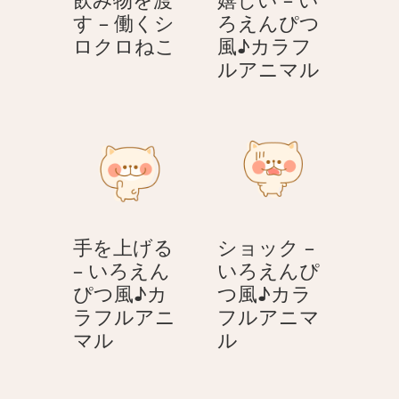
す – 働くシ
ろえんぴつ
飲
ロクロねこ
風♪カラフ
み
嬉
ルアニマル
物
し
を
い
渡
–
す
い
–
ろ
働
え
く
ん
手を上げる
ショック –
シ
ぴ
– いろえん
いろえんぴ
ロ
つ
ぴつ風♪カ
つ風♪カラ
ク
風
ラフルアニ
フルアニマ
ロ
♪
手
シ
マル
ル
ね
カ
を
ョ
こ
ラ
上
ッ
フ