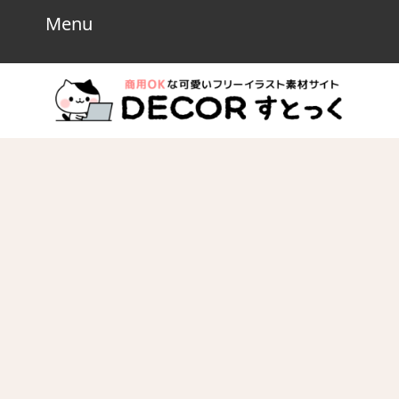
Skip
Menu
Menu
to
content
Skip
to
content