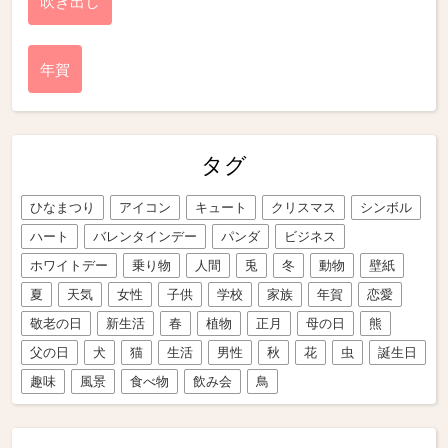
吹き出し
年賀
タグ
ひなまつり
アイコン
キュート
クリスマス
シンボル
ハート
バレンタインデー
パンダ
ビジネス
ホワイトデー
乗り物
人間
兎
冬
動物
壁紙
夏
天気
女性
子供
学校
家族
年賀
恋愛
敬老の日
新生活
春
植物
正月
母の日
熊
父の日
犬
猫
生活
男性
秋
花
虫
誕生日
趣味
風景
食べ物
飲み会
鳥