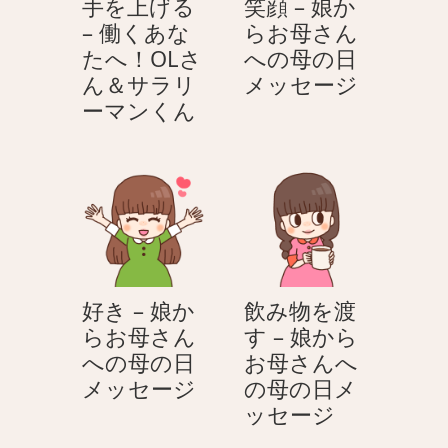
手を上げる
笑顔 – 娘か
ほ
– 働くあな
らお母さん
ど
たへ！OLさ
への母の日
よ
笑
ん＆サラリ
メッセージ
く
手
顔
ーマンくん
真
を
–
面
上
娘
目
げ
か
な
る
ら
–
お
働
母
く
さ
好き – 娘か
飲み物を渡
あ
ん
らお母さん
す – 娘から
な
へ
への母の日
お母さんへ
た
の
好
メッセージ
の母の日メ
へ！
母
き
飲
ッセージ
OL
の
–
み
さ
日