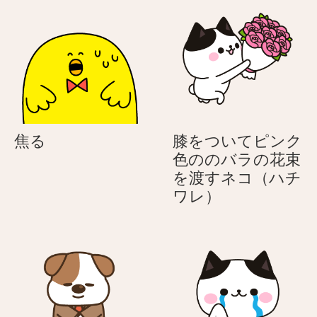
お
お
メ
母
母
ッ
さ
さ
セ
ん
ん
ー
へ
へ
ジ
の
の
母
母
の
の
焦
焦る
膝をついてピンク
日
日
る
色ののバラの花束
メ
メ
を渡すネコ（ハチ
ッ
ッ
膝
ワレ）
セ
セ
を
ー
ー
つ
ジ
ジ
い
て
ピ
ン