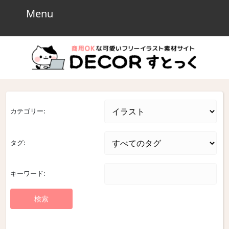
Skip
Menu
Menu
to
content
Skip
to
content
カテゴリー:
タグ:
キーワード: