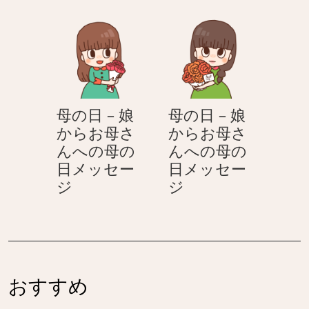
娘
物
ん
メ
か
を
＆
ッ
ら
渡
サ
セ
お
す
ラ
ー
母
–
リ
ジ
さ
娘
ー
母の日 – 娘
母の日 – 娘
ん
か
マ
からお母さ
からお母さ
へ
ら
ン
んへの母の
んへの母の
の
お
く
日メッセー
日メッセー
母
母
ん
母
母
ジ
ジ
の
さ
の
の
日
ん
日
日
メ
へ
–
–
ッ
の
娘
娘
セ
母
か
か
ー
の
おすすめ
ら
ら
ジ
日