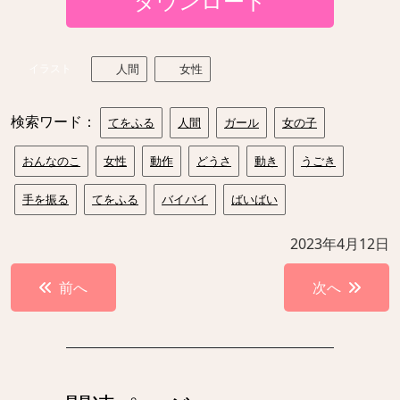
ダウンロード
イラスト
人間
女性
検索ワード：
てをふる
人間
ガール
女の子
おんなのこ
女性
動作
どうさ
動き
うごき
手を振る
てをふる
バイバイ
ばいばい
2023年4月12日
投
前へ
次へ
稿
ナ
ビ
ゲ