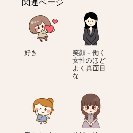
関連ページ
ー
シ
ョ
ン
好
好き
笑顔 – 働く
き
女性のほど
よく真面目
笑
な
顔
–
働
く
女
性
の