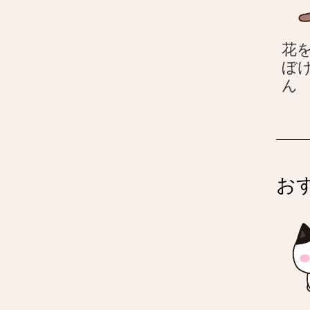
花を
ぼ
ん
–
お