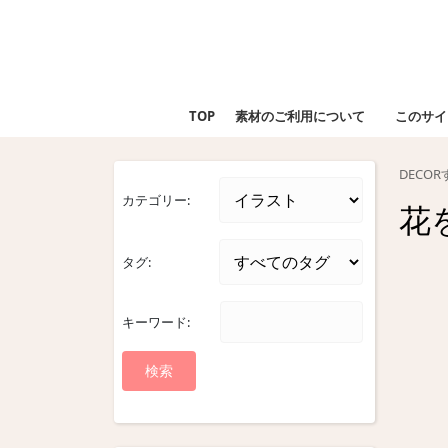
Skip
to
content
Skip
to
TOP
素材のご利用について
このサイ
content
DECO
カテゴリー:
花
タグ:
キーワード: