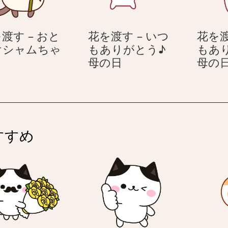
ぼ
ム
け
ち
渡す – おと
花を渡す – いつ
花を渡
シ
ゃ
けシャムちゃ
もありがとう♪
もあ
ャ
ん
花
花
母の日
母の
ム
を
を
ち
渡
渡
ゃ
す
す
ん
–
お
い
すすめ
と
つ
ぼ
も
け
あ
シ
り
ャ
が
ム
と
ち
う