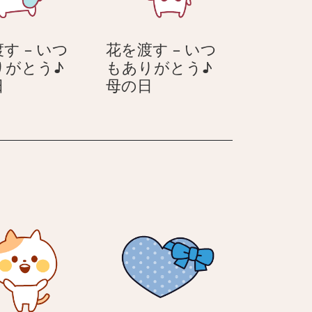
ム
け
ち
シ
す – いつ
花を渡す – いつ
ゃ
ャ
りがとう♪
もありがとう♪
ん
ム
花
花
日
母の日
ち
を
を
ゃ
渡
渡
ん
す
す
–
–
い
い
つ
つ
も
も
あ
あ
り
り
が
が
と
と
う
う