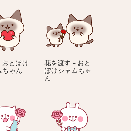
– おとぼけ
花を渡す – おと
好
ムちゃん
ぼけシャムちゃ
き
花
ん
–
を
お
渡
と
す
ぼ
–
け
お
シ
と
ャ
ぼ