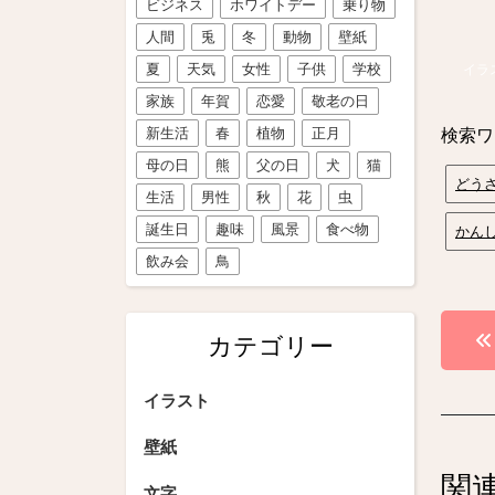
ビジネス
ホワイトデー
乗り物
人間
兎
冬
動物
壁紙
夏
天気
女性
子供
学校
イラ
家族
年賀
恋愛
敬老の日
新生活
春
植物
正月
検索ワ
母の日
熊
父の日
犬
猫
どう
生活
男性
秋
花
虫
誕生日
趣味
風景
食べ物
かん
飲み会
鳥
投
カテゴリー
稿
イラスト
ナ
ビ
壁紙
関
文字