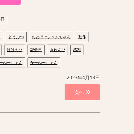
の日
物
どうぶつ
おとぼけシャムちゃん
動作
ははのひ
記念日
きねんび
感謝
ーねーしょん
かーねーしょん
2023年4月13日
次へ