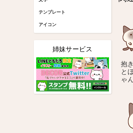
ゲ
ー
テンプレート
シ
アイコン
ョ
ン
姉妹サービス
抱き
と
ゃ