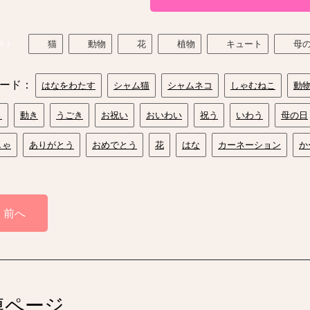
スト
猫
動物
花
植物
キュート
母
ード：
はなをわたす
シャム猫
シャムネコ
しゃむねこ
動
さ
動き
うごき
お祝い
おいわい
祝う
いわう
母の日
しゃ
ありがとう
おめでとう
花
はな
カーネーション
か
前へ
連ページ