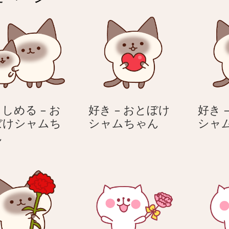
しめる – お
好き – おとぼけ
好き 
好
ぼけシャムち
シャムちゃん
シャ
抱
き
ん
き
–
し
お
め
と
る
ぼ
–
け
お
シ
と
ャ