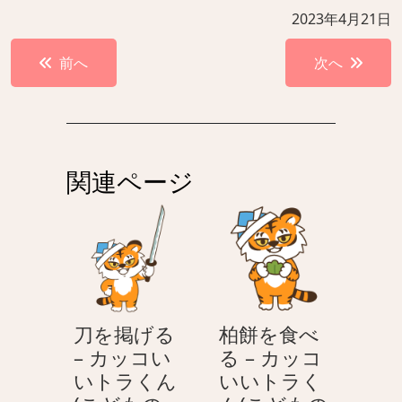
2023年4月21日
投
前へ
次へ
稿
ナ
ビ
ゲ
関連ページ
ー
シ
ョ
ン
刀を掲げる
柏餅を食べ
– カッコい
る – カッコ
いトラくん
いいトラく