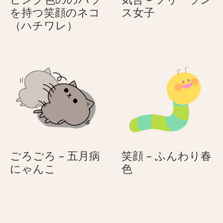
ん
ん
気
を持つ笑顔のネコ
ス女子
(こ
(こ
ピ
合
（ハチワレ）
ど
ど
ン
–
も
も
ク
フ
の
の
色
リ
日)
日)
の
ー
の
ラ
バ
ン
ラ
ス
を
女
持
子
つ
ごろごろ – 五月病
笑顔 – ふんわり春
笑
ご
笑
にゃんこ
色
顔
ろ
顔
の
ご
–
ネ
ろ
ふ
コ
–
ん