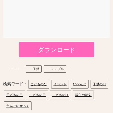
ダウンロード
イラスト
子供
シンプル
検索ワード：
こどものひ
イベント
いべんと
子供の日
子どもの日
こどもの日
こどものひ
端午の節句
たんごのせっく