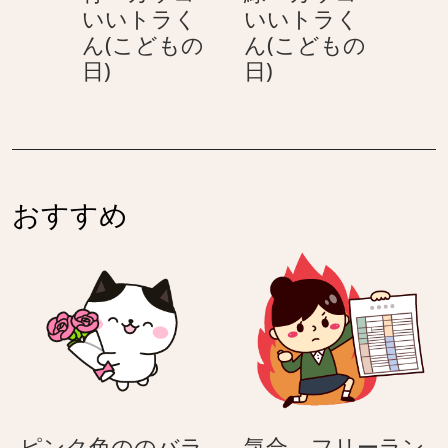
の
いいトラく
いいトラく
ッ
–
日)
ん(こどもの
ん(こどもの
コ
カ
折
折
日)
日)
い
ッ
り
り
い
コ
紙
紙
ト
い
の
の
ラ
い
兜
兜
く
ト
青
緑
ん
ラ
おすすめ
–
–
(こ
く
カ
カ
ど
ん
ッ
ッ
も
(こ
コ
コ
の
ど
い
い
日)
も
い
い
の
ト
ト
日)
ラ
ラ
く
く
ピンク色ののバラ
気合 – フリーラン