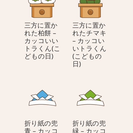
い
れ
も
ど
い
た
の
も
ト
柏
日)
の
三方に置か
三方に置か
ラ
餅
日)
れた柏餅 –
れたチマキ
く
–
カッコいい
– カッコい
ん
カ
トラくん(こ
いトラくん
(こ
ッ
三
どもの日)
(こどもの
ど
コ
方
三
日)
も
い
に
方
の
い
置
に
日)
ト
か
置
ラ
れ
か
く
た
れ
ん
柏
た
(こ
餅
チ
ど
折り紙の兜
折り紙の兜
–
マ
も
青 – カッコ
緑 – カッコ
カ
キ