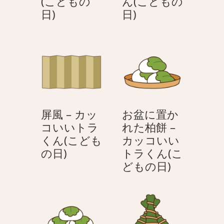
(こどもの
ん(こどもの
刀
柏
日)
日)
を
餅
掲
を
げ
食
る
べ
–
る
カ
–
ッ
カ
屏風 – カッ
お盆に置か
コ
ッ
コいいトラ
れた柏餅 –
い
コ
くん(こども
カッコいい
い
い
屏
の日)
トラくん(こ
ト
い
風
お
どもの日)
ラ
ト
–
盆
く
ラ
カ
に
ん
く
ッ
置
(こ
ん
コ
か
ど
(こ