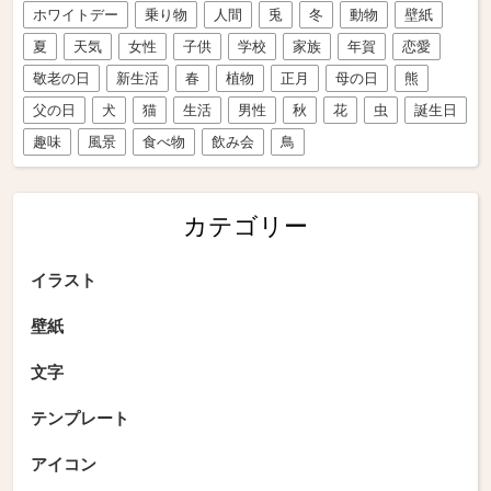
ホワイトデー
乗り物
人間
兎
冬
動物
壁紙
夏
天気
女性
子供
学校
家族
年賀
恋愛
敬老の日
新生活
春
植物
正月
母の日
熊
父の日
犬
猫
生活
男性
秋
花
虫
誕生日
趣味
風景
食べ物
飲み会
鳥
カテゴリー
イラスト
壁紙
文字
テンプレート
アイコン