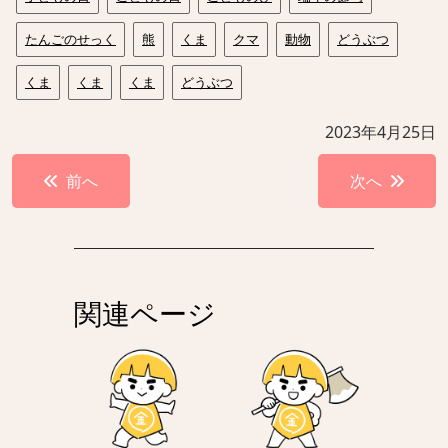
たんごのせっく
熊
くま
クマ
動物
どうぶつ
くま
くま
くま
どうぶつ
2023年4月25日
投
前へ
次へ
稿
ナ
ビ
ゲ
関連ページ
ー
シ
ョ
ン