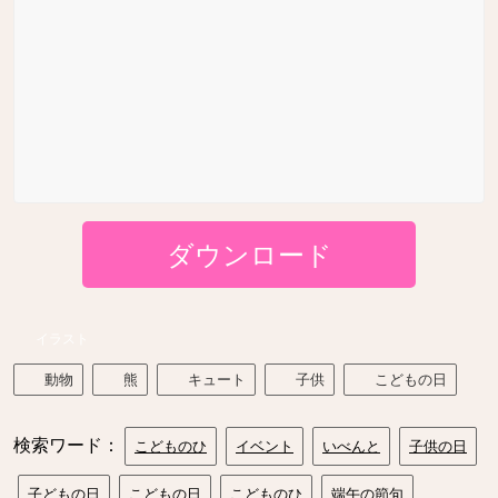
ダウンロード
イラスト
動物
熊
キュート
子供
こどもの日
検索ワード：
こどものひ
イベント
いべんと
子供の日
子どもの日
こどもの日
こどものひ
端午の節句