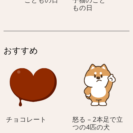
ッ
の
蒲
柏
もの日
コ
日
湯
餅
い
–
を
い
元
食
ト
気
べ
ラ
な
る
く
おすすめ
子
–
ん
猫
元
(こ
の
気
ど
こ
な
も
ど
子
の
も
猫
日)
の
の
日
こ
ど
チ
チョコレート
怒る – 2本足で立
も
ョ
怒
つの4匹の犬
の