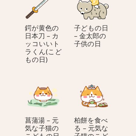
–
–
金
金
太
太
鍔が黄色の
子どもの日
郎
郎
日本刀 – カ
– 金太郎の
の
の
子
ッコいいト
子供の日
子
子
ど
ラくん(こど
供
供
鍔
も
もの日)
の
の
が
の
日
日
黄
日
色
–
の
金
日
太
本
郎
刀
の
菖蒲湯 – 元
柏餅を食べ
–
子
気な子猫の
る – 元気な
カ
供
菖
こどもの日
子猫のこど