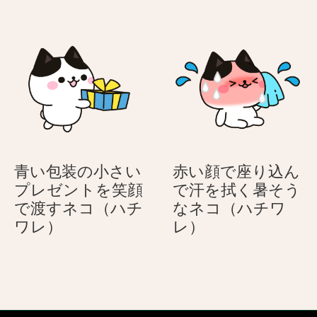
コ
る
日
レ
–
ー
2
ト
本
足
で
立
つ
の
4
青い包装の小さい
赤い顔で座り込ん
匹
プレゼントを笑顔
で汗を拭く暑そう
の
で渡すネコ（ハチ
なネコ（ハチワ
犬
青
赤
ワレ）
レ）
い
い
包
顔
装
で
の
座
小
り