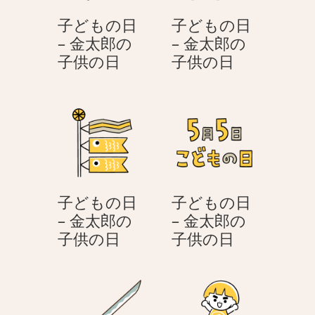
子どもの日
子どもの日
– 金太郎の
– 金太郎の
子
子
子供の日
子供の日
ど
ど
も
も
の
の
日
日
–
–
金
金
太
太
子どもの日
子どもの日
郎
郎
– 金太郎の
– 金太郎の
の
の
子
子
子供の日
子供の日
子
子
ど
ど
供
供
も
も
の
の
の
の
日
日
日
日