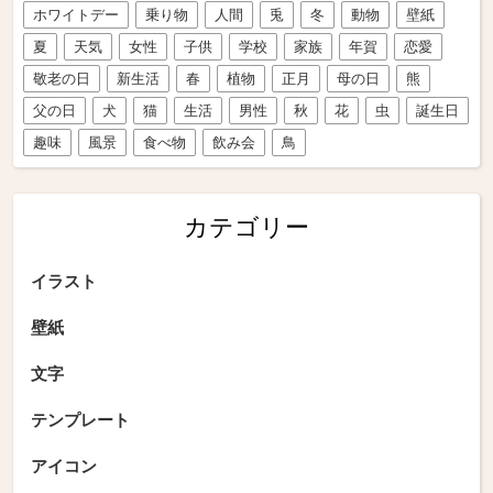
ホワイトデー
乗り物
人間
兎
冬
動物
壁紙
夏
天気
女性
子供
学校
家族
年賀
恋愛
敬老の日
新生活
春
植物
正月
母の日
熊
父の日
犬
猫
生活
男性
秋
花
虫
誕生日
趣味
風景
食べ物
飲み会
鳥
カテゴリー
イラスト
壁紙
文字
テンプレート
アイコン