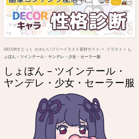
DECORすとっく -かわいいフリーイラスト素材サイト-
イラスト
し
ょぼん – ツインテール・ヤンデレ・少女・セーラー服
しょぼん – ツインテール・
ヤンデレ・少女・セーラー服