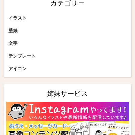
カテゴリー
イラスト
壁紙
文字
テンプレート
アイコン
姉妹サービス