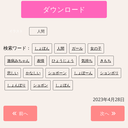
ダウンロード
イラスト
人間
検索ワード：
しょぼん
人間
ガール
女の子
激病みちゃん
表情
ひょうじょう
気持ち
きもち
悲しい
かなしい
ショボーン
しょぼーん
ションボリ
しょんぼり
ショボン
しょぼん
2023年4月28日
投
前へ
次へ
稿
ナ