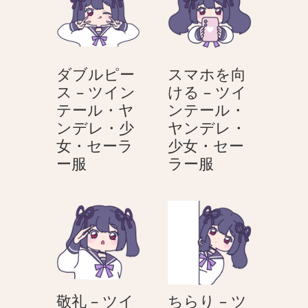
イ
少
ン
女
テ
–
ー
丸
ダブルピー
スマホを向
ル・
襟
ス – ツイン
ける – ツイ
ヤ
ち
テール・ヤ
ンテール・
ン
ゃ
ンデレ・少
ヤンデレ・
デ
ん
女・セーラ
少女・セー
レ・
の
ダ
ス
ー服
ラー服
少
ネ
ブ
マ
女・
ガ
ル
ホ
セ
テ
ピ
を
ー
ィ
ー
向
ラ
ブ
ス
け
ー
–
る
服
ツ
–
敬礼 – ツイ
ちらり – ツ
イ
ツ