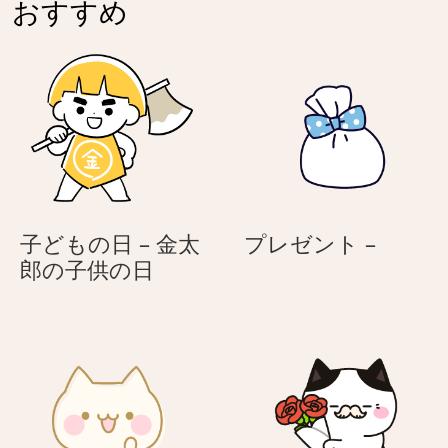
おすすめ
に
に
ゃ
ゃ
ん
ん
こ
こ
プ
子どもの日 – 金太
プレゼント –
子
レ
郎の子供の日
ど
ゼ
も
ン
の
ト
日
–
–
金