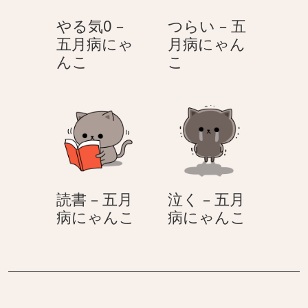
い
に
やる気0 –
つらい – 五
–
ゃ
五月病にゃ
月病にゃん
五
ん
や
つ
んこ
こ
月
こ
る
ら
病
気
い
に
0
–
ゃ
–
五
ん
五
月
こ
月
病
病
に
読書 – 五月
泣く – 五月
に
ゃ
読
泣
病にゃんこ
病にゃんこ
ゃ
ん
書
く
ん
こ
–
–
こ
五
五
月
月
病
病