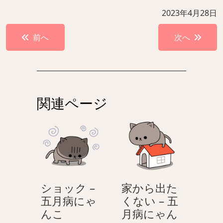
2023年4月28日
投
前へ
次へ
稿
ナ
ビ
ゲ
関連ページ
ー
シ
ョ
ン
ショック –
家から出た
五月病にゃ
くない – 五
シ
んこ
月病にゃん