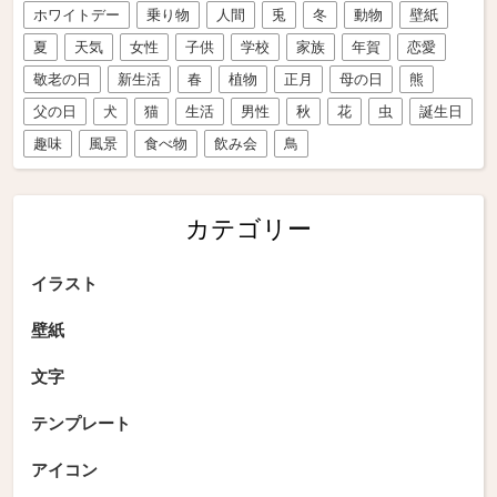
ホワイトデー
乗り物
人間
兎
冬
動物
壁紙
夏
天気
女性
子供
学校
家族
年賀
恋愛
敬老の日
新生活
春
植物
正月
母の日
熊
父の日
犬
猫
生活
男性
秋
花
虫
誕生日
趣味
風景
食べ物
飲み会
鳥
カテゴリー
イラスト
壁紙
文字
テンプレート
アイコン