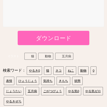
ダウンロード
イラスト
猫
動物
五月病
検索ワード：
やるき0
猫
ネコ
ねこ
動物
0
表情
ひょうじょう
気持ち
きもち
状態
じょうたい
五月病
ごがつびょう
やる気0
やる気ゼロ
やるきぜろ