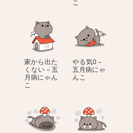
ョ
家
こ
ッ
か
ク
ら
–
出
五
た
月
く
病
な
に
い
家から出た
やる気0 –
ゃ
–
くない – 五
五月病にゃ
ん
五
や
月病にゃん
んこ
こ
月
家
る
こ
病
か
気
に
ら
0
ゃ
出
–
ん
た
五
こ
く
月
な
病