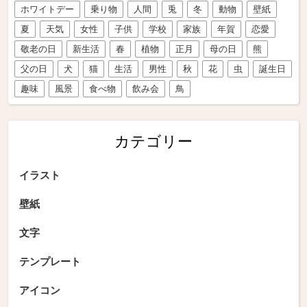
ホワイトデー
乗り物
人間
兎
冬
動物
壁紙
夏
天気
女性
子供
学校
家族
年賀
恋愛
敬老の日
新生活
春
植物
正月
母の日
熊
父の日
犬
猫
生活
男性
秋
花
虫
誕生日
趣味
風景
食べ物
飲み会
鳥
カテゴリー
イラスト
壁紙
文字
テンプレート
アイコン