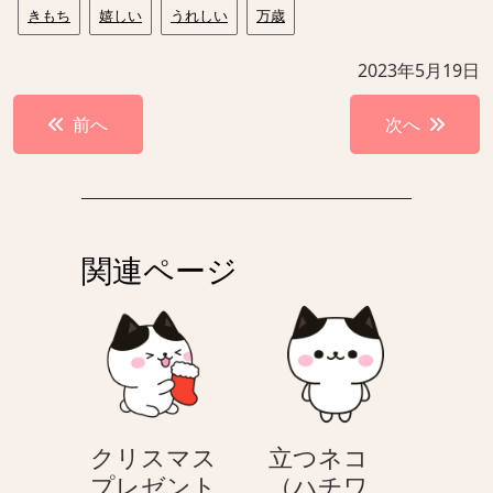
きもち
嬉しい
うれしい
万歳
2023年5月19日
投
前へ
次へ
稿
ナ
ビ
ゲ
関連ページ
ー
シ
ョ
ン
クリスマス
立つネコ
プレゼント
（ハチワ