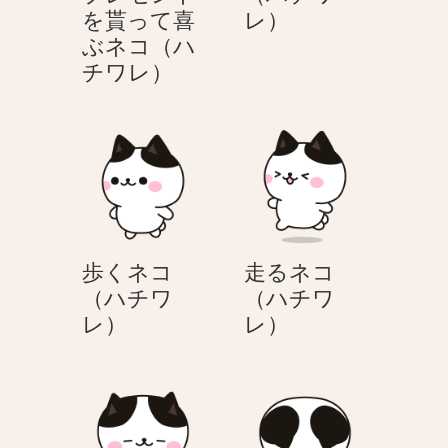
立
を貰って喜
レ）
つ
ぶネコ（ハ
ク
ネ
チワレ）
リ
コ
ス
（ハ
マ
チ
ス
ワ
プ
レ）
レ
ゼ
歩くネコ
走るネコ
ン
（ハチワ
（ハチワ
ト
歩
走
レ）
レ）
を
く
る
貰
ネ
ネ
っ
コ
コ
て
（ハ
（ハ
喜