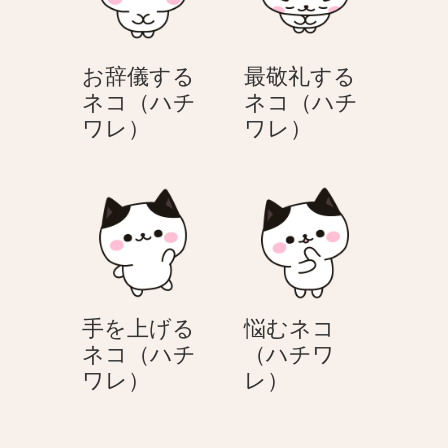
チ
チ
ぶ
ワ
ワ
ネ
レ）
レ）
コ
お辞儀する
最敬礼する
（ハ
ネコ（ハチ
ネコ（ハチ
チ
お
最
ワレ）
ワレ）
ワ
辞
敬
レ）
儀
礼
す
す
る
る
ネ
ネ
コ
コ
（ハ
（ハ
手を上げる
悩むネコ
チ
チ
ネコ（ハチ
（ハチワ
ワ
ワ
手
悩
ワレ）
レ）
レ）
レ）
を
む
上
ネ