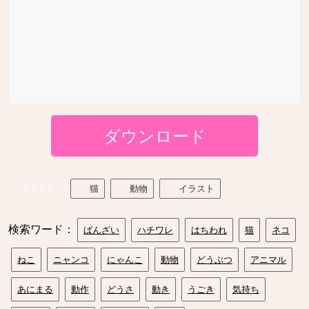
ダウンロード
イラスト
猫
動物
イラスト
検索ワード：
ばんざい
ハチワレ
はちわれ
猫
ネコ
ねこ
ニャンコ
にゃんこ
動物
どうぶつ
アニマル
あにまる
動作
どうさ
動き
うごき
気持ち