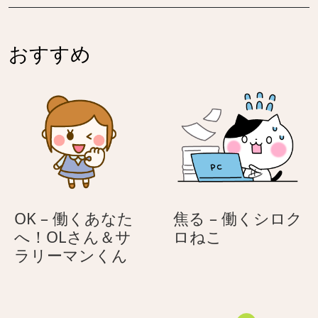
げ
コ
る
（ハ
ネ
チ
おすすめ
コ
ワ
（ハ
レ）
チ
ワ
レ）
OK – 働くあなた
焦る – 働くシロク
焦
へ！OLさん＆サ
ロねこ
OK
る
ラリーマンくん
–
–
働
働
く
く