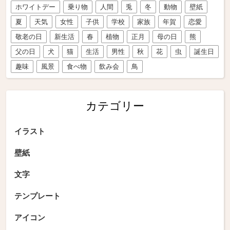
ホワイトデー
乗り物
人間
兎
冬
動物
壁紙
夏
天気
女性
子供
学校
家族
年賀
恋愛
敬老の日
新生活
春
植物
正月
母の日
熊
父の日
犬
猫
生活
男性
秋
花
虫
誕生日
趣味
風景
食べ物
飲み会
鳥
カテゴリー
イラスト
壁紙
文字
テンプレート
アイコン