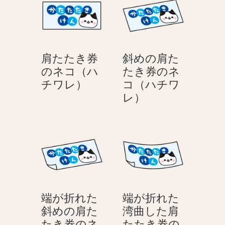
ョ
ン
肩たたき券
斜めの肩た
のネコ（ハ
たき券のネ
肩
チワレ）
コ（ハチワ
た
斜
レ）
た
め
き
の
券
肩
の
た
ネ
た
コ
き
（ハ
券
端が折れた
端が折れた
チ
の
斜めの肩た
湾曲した肩
ワ
ネ
たき券のネ
たたき券の