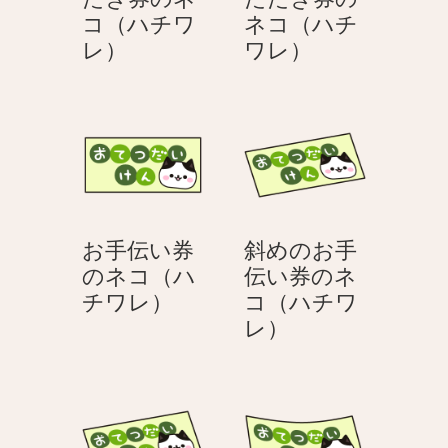
レ）
コ
コ（ハチワ
ネコ（ハチ
（ハ
端
端
レ）
ワレ）
チ
が
が
ワ
折
折
レ）
れ
れ
た
た
斜
湾
め
曲
の
し
お手伝い券
斜めのお手
肩
た
のネコ（ハ
伝い券のネ
た
肩
お
チワレ）
コ（ハチワ
た
た
手
斜
レ）
き
た
伝
め
券
き
い
の
の
券
券
お
ネ
の
の
手
コ
ネ