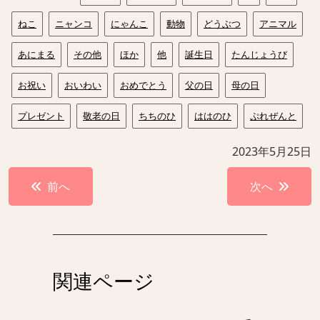
ねこ
ニャンコ
にゃんこ
動物
どうぶつ
アニマル
あにまる
その他
ほか
他
誕生日
たんじょうび
お祝い
おいわい
おめでとう
父の日
母の日
プレゼント
敬老の日
ちちのひ
ははのひ
ぷれぜんと
2023年5月25日
投
前へ
次へ
稿
ナ
ビ
ゲ
関連ページ
ー
シ