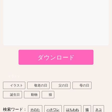
ダウンロード
イラスト
イラスト
敬老の日
父の日
母の日
誕生日
動物
猫
検索ワード：
そのた
ハチワレ
はちわれ
猫
ネコ