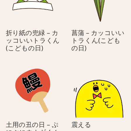
い
（ハ
券
チ
の
ワ
ネ
レ）
折り紙の兜緑 – カ
菖蒲 – カッコいい
コ
ッコいいトラくん
トラくん(こども
（ハ
折
菖
(こどもの日)
の日)
チ
り
蒲
ワ
紙
–
レ）
の
カ
兜
ッ
緑
コ
–
い
カ
い
ッ
ト
コ
ラ
い
く
震
土用の丑の日 – ぷ
震える
い
ん