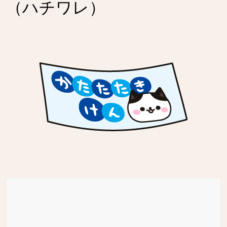
（ハチワレ）