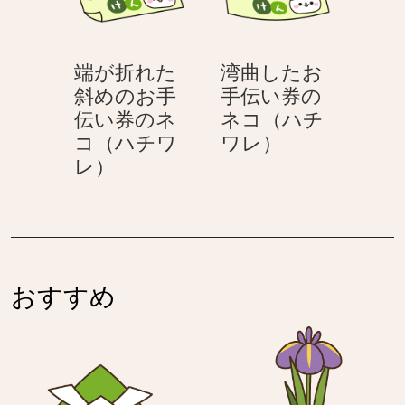
ネ
伝
（ハ
コ
コ
い
チ
（ハ
（ハ
券
ワ
チ
端が折れた
湾曲したお
チ
の
レ）
ワ
斜めのお手
手伝い券の
ワ
ネ
レ）
伝い券のネ
ネコ（ハチ
レ）
コ
湾
コ（ハチワ
ワレ）
（ハ
端
曲
レ）
チ
が
し
ワ
折
た
レ）
れ
お
た
手
斜
伝
おすすめ
め
い
の
券
お
の
手
ネ
伝
コ