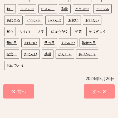
ねこ
ニャンコ
にゃんこ
動物
どうぶつ
アニマル
あにまる
イベント
いべんと
お祝い
おいわい
祝う
いわう
入学
にゅうがく
卒業
そつぎょう
母の日
ははのひ
父の日
ちちのひ
敬老の日
記念日
きねんび
感謝
かんしゃ
ありがとう
おめでとう
2023年5月26日
投
前へ
次へ
稿
ナ
ビ