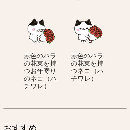
の
色
の
ネ
バ
の
ネ
コ
ラ
バ
コ
（ハ
の
ラ
（ハ
チ
花
の
チ
ワ
束
花
ワ
レ）
を
束
レ）
赤色のバラ
赤色のバラ
持
を
の花束を持
の花束を持
つ
持
つお年寄り
つネコ（ハ
ネ
つ
赤
のネコ（ハ
チワレ）
コ
紳
赤
色
チワレ）
（ハ
士
色
の
チ
の
の
バ
ワ
ネ
バ
ラ
レ）
コ
ラ
の
（ハ
の
花
チ
おすすめ