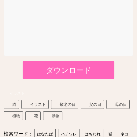
ダウンロード
イラスト
猫
イラスト
敬老の日
父の日
母の日
植物
花
動物
検索ワード：
はなたば
ハチワレ
はちわれ
猫
ネコ