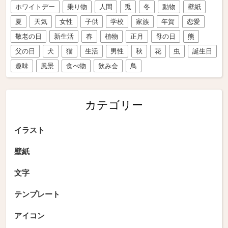
ホワイトデー
乗り物
人間
兎
冬
動物
壁紙
夏
天気
女性
子供
学校
家族
年賀
恋愛
敬老の日
新生活
春
植物
正月
母の日
熊
父の日
犬
猫
生活
男性
秋
花
虫
誕生日
趣味
風景
食べ物
飲み会
鳥
カテゴリー
イラスト
壁紙
文字
テンプレート
アイコン