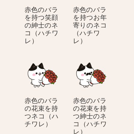
つ
つ
赤色のバラ
赤色のバラ
笑
紳
を持つ笑顔
を持つお年
顔
士
の紳士のネ
寄りのネコ
の
の
コ（ハチワ
（ハチワ
ネ
ネ
赤
赤
レ）
レ）
コ
コ
色
色
（ハ
（ハ
の
の
チ
チ
バ
バ
ワ
ワ
ラ
ラ
レ）
レ）
を
を
持
持
つ
つ
赤色のバラ
赤色のバラ
笑
お
の花束を持
の花束を持
顔
年
つネコ（ハ
つ紳士のネ
の
寄
赤
チワレ）
コ（ハチワ
紳
り
色
赤
レ）
士
の