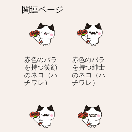
ゲ
関連ページ
ー
シ
ョ
ン
赤色のバラ
赤色のバラ
を持つ笑顔
を持つ紳士
のネコ（ハ
のネコ（ハ
赤
赤
チワレ）
チワレ）
色
色
の
の
バ
バ
ラ
ラ
を
を
持
持