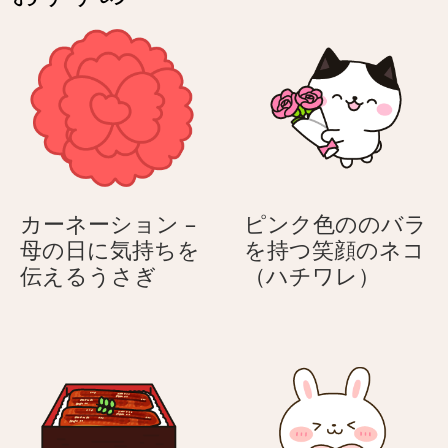
花
束
ワ
束
を
レ）
を
持
持
つ
つ
ネ
お
コ
年
（ハ
寄
チ
り
ワ
カーネーション –
ピンク色ののバラ
の
レ）
母の日に気持ちを
を持つ笑顔のネコ
ネ
カ
ピ
伝えるうさぎ
（ハチワレ）
コ
ー
ン
（ハ
ネ
ク
チ
ー
色
ワ
シ
の
レ）
ョ
の
ン
バ