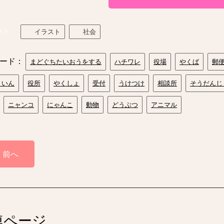
スト
イラスト
社会
ード：
まどぐちたいおうをする
ハチワレ
役場
やくば
郵
ういん
役所
やくしょ
受付
うけつけ
相談所
そうだんじ
ニャンコ
にゃんこ
動物
どうぶつ
アニマル
前へ
連ページ