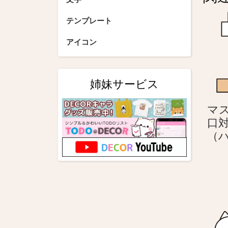
ゲ
ー
テンプレート
シ
アイコン
ョ
ン
姉妹サービス
マ
口
（