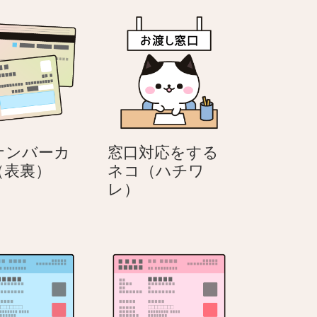
ナンバーカ
窓口対応をする
マ
（表裏）
ネコ（ハチワ
イ
窓
レ）
ナ
口
ン
対
バ
応
ー
を
カ
す
ー
る
ド
ネ