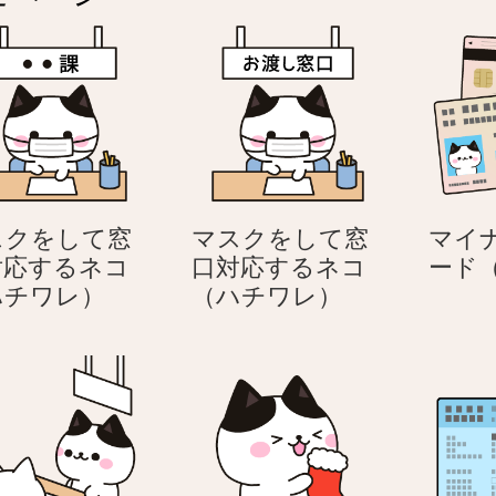
スクをして窓
マスクをして窓
マイ
対応するネコ
口対応するネコ
ード
マ
マ
ハチワレ）
（ハチワレ）
ス
ス
ク
ク
を
を
し
し
て
て
窓
窓
口
口