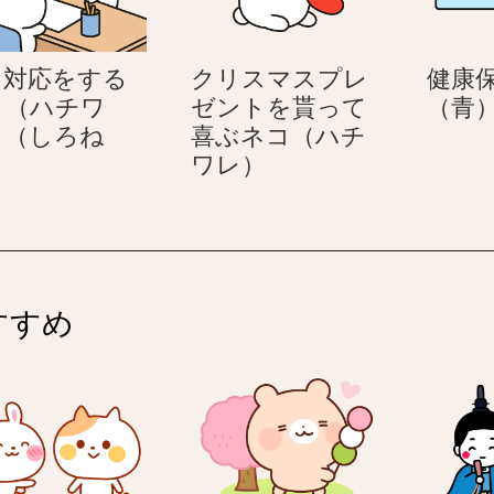
対
対
応
応
口対応をする
クリスマスプレ
健康
す
す
コ（ハチワ
ゼントを貰って
（青
る
る
）（しろね
喜ぶネコ（ハチ
ネ
ネ
窓
ク
）
ワレ）
コ
コ
口
リ
（ハ
（ハ
対
ス
チ
チ
応
マ
ワ
ワ
を
ス
レ）
レ）
す
プ
すすめ
る
レ
ネ
ゼ
コ
ン
（ハ
ト
チ
を
ワ
貰