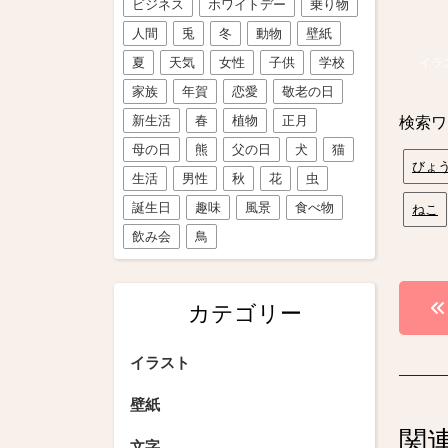
ビジネス
ホワイトデー
乗り物
人間
兎
冬
動物
壁紙
夏
天気
女性
子供
学校
イラ
家族
年賀
恋愛
敬老の日
新生活
春
植物
正月
検索ワ
母の日
熊
父の日
犬
猫
びょ
生活
男性
秋
花
虫
誕生日
趣味
風景
食べ物
ねこ
飲み会
鳥
投
カテゴリー
稿
イラスト
ナ
ビ
壁紙
関
文字