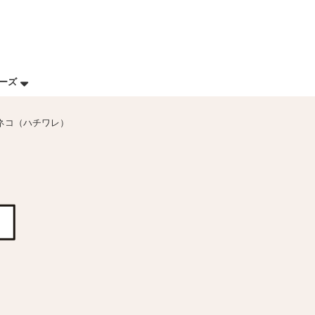
リーズ
ネコ（ハチワレ）