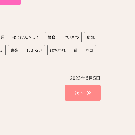
便局
ゆうびんきょく
警察
けいさつ
病院
ょ
書類
しょるい
はちわれ
猫
ネコ
2023年6月5日
次へ