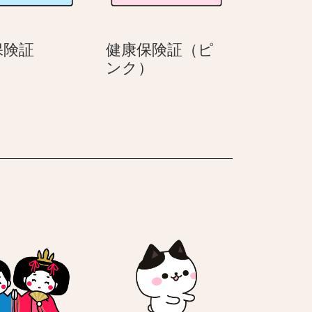
（表
コ
裏）
（ハ
保険証
健康保険証（ピ
チ
健
健
）
ンク）
ワ
康
康
レ）
保
保
険
険
証
証
（青）
（ピ
ン
ク）