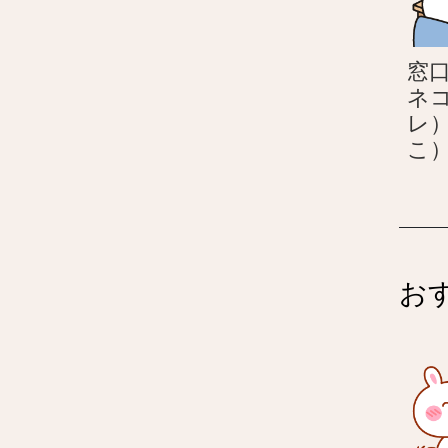
窓
ネ
レ
こ
お