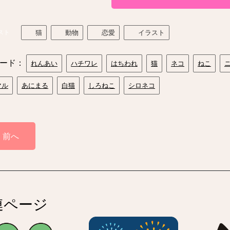
スト
猫
動物
恋愛
イラスト
ード：
れんあい
ハチワレ
はちわれ
猫
ネコ
ねこ
マル
あにまる
白猫
しろねこ
シロネコ
前へ
連ページ