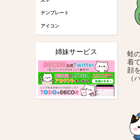
シ
テンプレート
ョ
アイコン
ン
姉妹サービス
蛙
着
顔
（