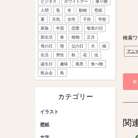
ビジネス
ホワイトデー
乗り物
人間
兎
冬
動物
壁紙
夏
天気
女性
子供
学校
イラ
家族
年賀
恋愛
敬老の日
新生活
春
植物
正月
検索ワ
母の日
熊
父の日
犬
猫
アニ
生活
男性
秋
花
虫
誕生日
趣味
風景
食べ物
飲み会
鳥
投
稿
カテゴリー
ナ
ビ
イラスト
関
ゲ
壁紙
ー
文字