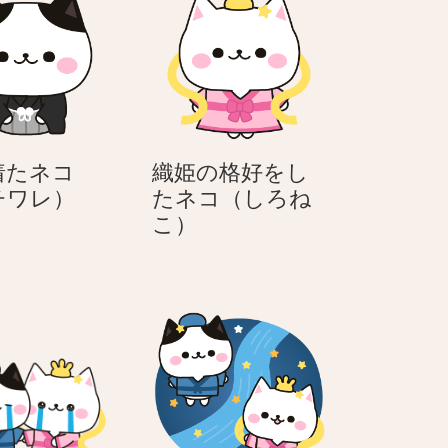
着たネコ
織姫の格好をし
袴
チワレ）
たネコ（しろね
を
織
こ）
着
姫
た
の
ネ
格
コ
好
（ハ
を
チ
し
ワ
た
レ）
ネ