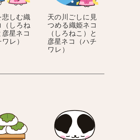
コ
（し
を悲しむ織
天の川ごしに見
ろ
コ（しろね
つめる織姫ネコ
ね
と彦星ネコ
（しろねこ）と
こ）
別
チワレ）
彦星ネコ（ハチ
れ
天
ワレ）
を
の
悲
川
し
ご
む
し
織
に
姫
見
ネ
つ
コ
め
（し
る
ろ
織
ね
姫