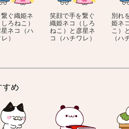
て
ネ
怪
コ
を繋ぐ織姫ネ
笑顔で手を繋ぐ
別れ
訝
（ハ
（しろねこ）
織姫ネコ（しろ
姫ネ
そ
チ
彦星ネコ（ハ
ねこ）と彦星ネ
こ）
う
ワ
手
笑
ワレ）
コ（ハチワレ）
（ハ
な
レ
を
顔
顔
の
繋
で
を
後
ぐ
手
す
ろ
織
を
る
姿）
姫
繋
ネ
ネ
ぐ
コ
すすめ
コ
織
（ハ
（し
姫
チ
ろ
ネ
ワ
ね
コ
レ）
こ）
（し
と
ろ