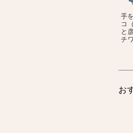
手
コ
と
チ
お