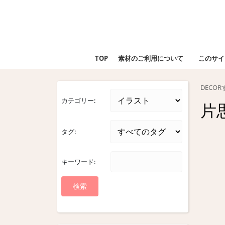
Skip
to
content
Skip
to
TOP
素材のご利用について
このサイ
content
DECO
カテゴリー:
片
タグ:
キーワード: