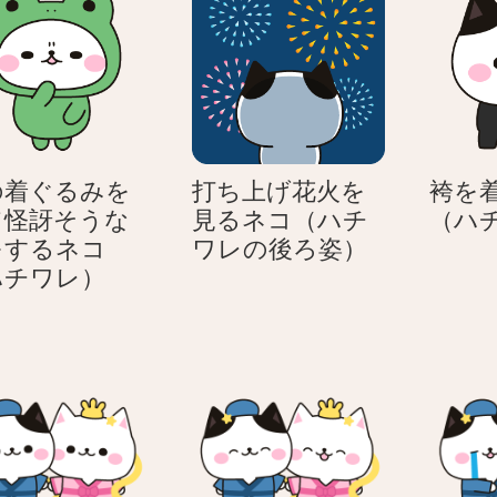
の着ぐるみを
打ち上げ花火を
袴を
て怪訝そうな
見るネコ（ハチ
（ハ
打
をするネコ
ワレの後ろ姿）
蛙
ち
ハチワレ）
の
上
着
げ
ぐ
花
る
火
み
を
を
見
着
る