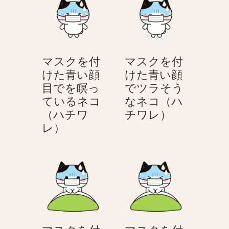
付
付
け
け
た
た
眠
青
マスクを付
マスクを付
そ
い
けた青い顔
けた青い顔
う
顔
目でを瞑っ
でツラそう
な
の
ているネコ
なネコ（ハ
ネ
ネ
マ
（ハチワ
チワレ）
コ
コ
マ
ス
レ）
（ハ
（ハ
ス
ク
チ
チ
ク
を
ワ
ワ
を
付
レ）
レ）
付
け
け
た
た
青
青
い