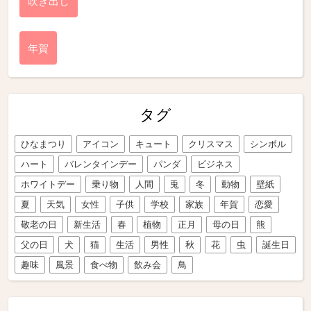
吹き出し
年賀
タグ
ひなまつり
アイコン
キュート
クリスマス
シンボル
ハート
バレンタインデー
パンダ
ビジネス
ホワイトデー
乗り物
人間
兎
冬
動物
壁紙
夏
天気
女性
子供
学校
家族
年賀
恋愛
敬老の日
新生活
春
植物
正月
母の日
熊
父の日
犬
猫
生活
男性
秋
花
虫
誕生日
趣味
風景
食べ物
飲み会
鳥