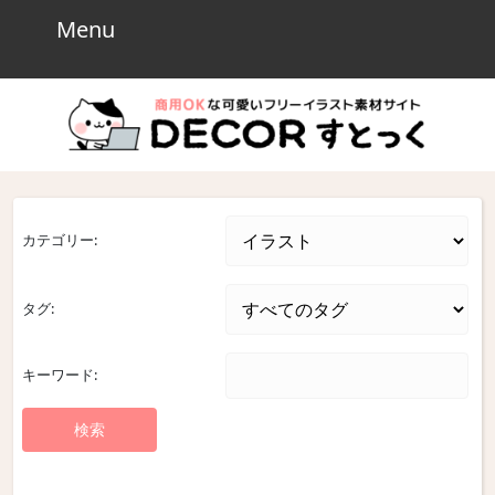
Skip
Menu
Menu
to
content
Skip
to
content
カテゴリー:
タグ:
キーワード: