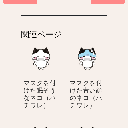
稿
ナ
ビ
ゲ
関連ページ
ー
シ
ョ
ン
マスクを付
マスクを付
けた眠そう
けた青い顔
なネコ（ハ
のネコ（ハ
マ
マ
チワレ）
チワレ）
ス
ス
ク
ク
を
を