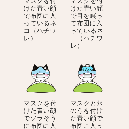
マスクを付
マスクを付
い
顔
けた青い顔
けた青い顔
顔
で
で布団に入
で目を瞑っ
目
ツ
っているネ
て布団に入
で
ラ
コ（ハチワ
っているネ
を
そ
マ
レ）
コ（ハチワ
瞑
う
ス
マ
レ）
っ
な
ク
ス
て
ネ
を
ク
い
コ
付
を
る
（ハ
け
付
ネ
チ
た
け
コ
ワ
青
た
（ハ
レ）
い
青
チ
マスクを付
マスクと氷
顔
い
ワ
けた青い顔
のうを付け
で
顔
レ）
でツラそう
た青い顔で
布
で
に布団に入
布団に入っ
団
目