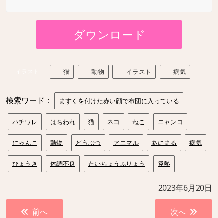
ダウンロード
イラスト
猫
動物
イラスト
病気
検索ワード：
ますくを付けた赤い顔で布団に入っている
ハチワレ
はちわれ
猫
ネコ
ねこ
ニャンコ
にゃんこ
動物
どうぶつ
アニマル
あにまる
病気
びょうき
体調不良
たいちょうふりょう
発熱
2023年6月20日
投
前へ
次へ