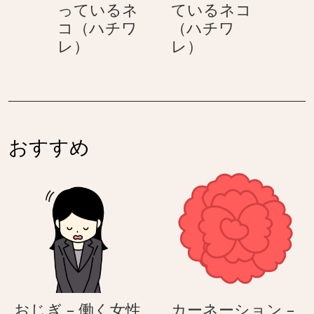
っているネ
ているネコ
に
を
コ（ハチワ
（ハチワ
入
瞑
マ
マ
レ）
レ）
っ
っ
ス
ス
て
て
ク
ク
い
布
を
と
る
団
付
氷
ネ
に
け
の
コ
入
おすすめ
た
う
（ハ
っ
青
を
チ
て
い
付
ワ
い
顔
け
レ）
る
で
た
ネ
ツ
青
コ
ラ
い
（ハ
そ
顔
チ
う
で
ワ
おじぎ – 働く女性
カーネーション –