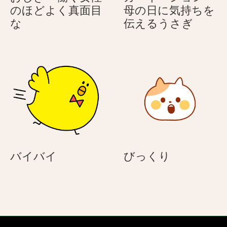
に
布
レ）
のほどよく真面目
母の日に気持ちを
布
団
お
カ
な
伝えるうさぎ
団
に
じ
ー
に
入
ぎ
ネ
入
っ
–
ー
っ
て
働
シ
て
い
く
ョ
い
る
女
ン
る
ネ
性
–
ネ
コ
の
母
コ
（ハ
ほ
の
（ハ
チ
ど
日
バ
び
バイバイ
びっくり
チ
ワ
よ
に
イ
っ
ワ
レ）
く
気
バ
く
レ）
真
持
イ
り
面
ち
目
を