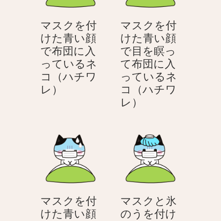
た
青
青
い
マスクを付
マスクを付
い
顔
けた青い顔
けた青い顔
顔
で
で布団に入
で目を瞑っ
目
ツ
っているネ
て布団に入
で
ラ
コ（ハチワ
っているネ
を
そ
マ
レ）
コ（ハチワ
瞑
う
ス
マ
レ）
っ
な
ク
ス
て
ネ
を
ク
い
コ
付
を
る
（ハ
け
付
ネ
チ
た
け
コ
ワ
青
た
（ハ
レ）
い
青
チ
マスクを付
マスクと氷
顔
い
ワ
けた青い顔
のうを付け
で
顔
レ）