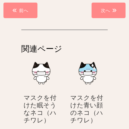
投
前へ
次へ
稿
ナ
ビ
ゲ
関連ページ
ー
シ
ョ
ン
マスクを付
マスクを付
けた眠そう
けた青い顔
なネコ（ハ
のネコ（ハ
マ
マ
チワレ）
チワレ）
ス
ス