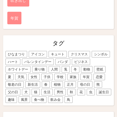
吹き出し
年賀
タグ
ひなまつり
アイコン
キュート
クリスマス
シンボル
ハート
バレンタインデー
パンダ
ビジネス
ホワイトデー
乗り物
人間
兎
冬
動物
壁紙
夏
天気
女性
子供
学校
家族
年賀
恋愛
敬老の日
新生活
春
植物
正月
母の日
熊
父の日
犬
猫
生活
男性
秋
花
虫
誕生日
趣味
風景
食べ物
飲み会
鳥