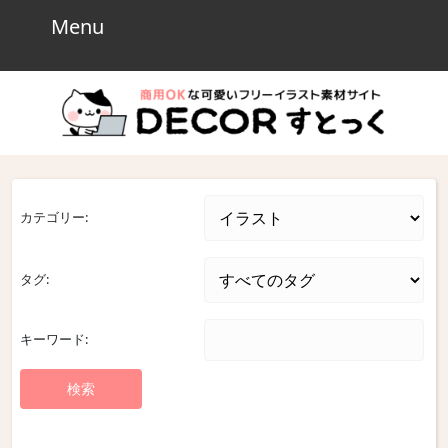
Skip
Menu
Menu
to
content
Skip
to
content
カテゴリー:
タグ:
キーワード: