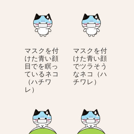
ク
ク
を
を
付
付
け
け
た
た
眠
青
マスクを付
マスクを付
そ
い
けた青い顔
けた青い顔
う
顔
目でを瞑っ
でツラそう
な
の
ているネコ
なネコ（ハ
ネ
ネ
マ
（ハチワ
チワレ）
コ
コ
マ
ス
レ）
（ハ
（ハ
ス
ク
チ
チ
ク
を
ワ
ワ
を
付
レ）
レ）
付
け
け
た