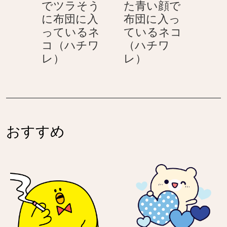
でツラそう
た青い顔で
布
で
に布団に入
布団に入っ
団
目
っているネ
ているネコ
に
を
コ（ハチワ
（ハチワ
入
瞑
マ
マ
レ）
レ）
っ
っ
ス
ス
て
て
ク
ク
い
布
を
と
る
団
付
氷
ネ
に
け
の
コ
入
おすすめ
た
う
（ハ
っ
青
を
チ
て
い
付
ワ
い
顔
け
レ）
る
で
た
ネ
ツ
青
コ
ラ
い
（ハ