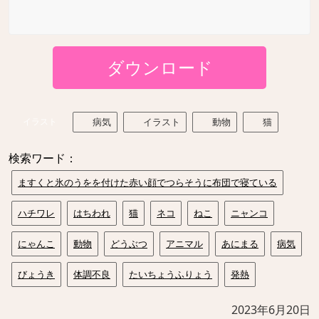
ダウンロード
イラスト
病気
イラスト
動物
猫
検索ワード：
ますくと氷のうをを付けた赤い顔でつらそうに布団で寝ている
ハチワレ
はちわれ
猫
ネコ
ねこ
ニャンコ
にゃんこ
動物
どうぶつ
アニマル
あにまる
病気
びょうき
体調不良
たいちょうふりょう
発熱
2023年6月20日