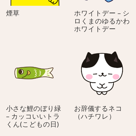
そ
顔
チ
う
で
ワ
煙
煙草
ホワイトデー – シ
に
布
レ）
草
ロくまのゆるかわ
布
団
ホ
ホワイトデー
団
に
ワ
に
入
イ
入
っ
ト
っ
て
デ
て
い
ー
い
る
–
る
ネ
シ
ネ
コ
ロ
コ
（ハ
く
（ハ
チ
ま
小さな鯉のぼり緑
お辞儀するネコ
チ
ワ
の
お
– カッコいいトラ
（ハチワレ）
ワ
レ）
ゆ
小
辞
くん(こどもの日)
レ）
る
さ
儀