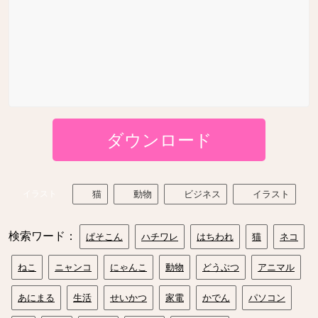
ダウンロード
イラスト
猫
動物
ビジネス
イラスト
検索ワード：
ぱそこん
ハチワレ
はちわれ
猫
ネコ
ねこ
ニャンコ
にゃんこ
動物
どうぶつ
アニマル
あにまる
生活
せいかつ
家電
かでん
パソコン