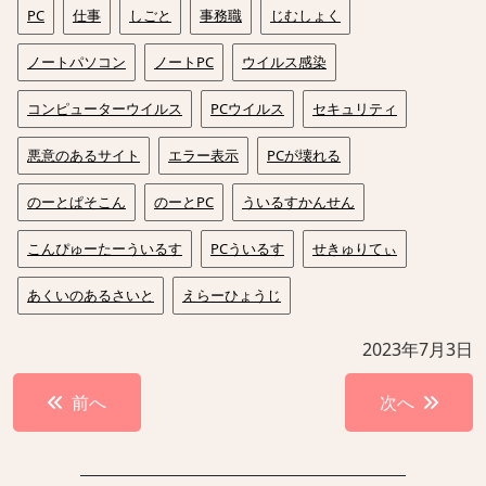
PC
仕事
しごと
事務職
じむしょく
ノートパソコン
ノートPC
ウイルス感染
コンピューターウイルス
PCウイルス
セキュリティ
悪意のあるサイト
エラー表示
PCが壊れる
のーとぱそこん
のーとPC
ういるすかんせん
こんぴゅーたーういるす
PCういるす
せきゅりてぃ
あくいのあるさいと
えらーひょうじ
2023年7月3日
投
前へ
次へ
稿
ナ
ビ