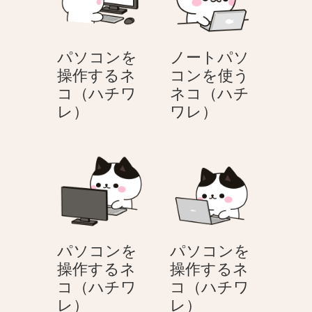
コ
ウ
ン
イ
を
ル
パソコンを
ノートパソ
操
ス
操作するネ
コンを使う
作
に
コ（ハチワ
ネコ（ハチ
す
感
パ
ノ
レ）
ワレ）
る
染
ソ
ー
ネ
し
コ
ト
コ
た
ン
パ
（ハ
ネ
を
ソ
チ
コ
操
コ
ワ
（ハ
作
ン
レ）
チ
す
を
ワ
パソコンを
パソコンを
る
使
レ）
操作するネ
操作するネ
ネ
う
コ（ハチワ
コ（ハチワ
コ
ネ
パ
パ
レ）
レ）
（ハ
コ