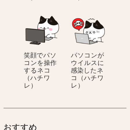
ソ
ソ
チ
（ハ
コ
コ
ワ
チ
ン
ン
レ）
ワ
を
を
レ）
操
操
作
作
す
す
笑顔でパソ
パソコンが
る
る
コンを操作
ウイルスに
ネ
ネ
するネコ
感染したネ
コ
コ
（ハチワ
コ（ハチワ
（ハ
（ハ
笑
パ
レ）
レ）
チ
チ
顔
ソ
ワ
ワ
で
コ
レ）
レ）
パ
ン
ソ
が
コ
ウ
おすすめ
ン
イ