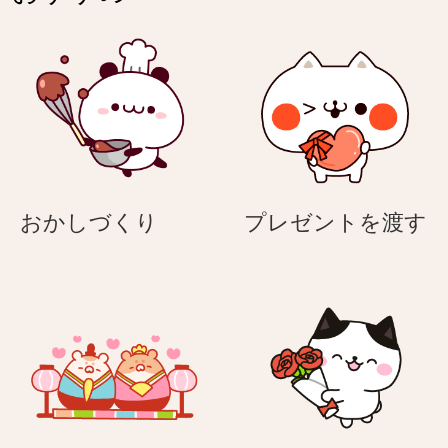
を
ル
操
ス
作
に
す
感
る
染
ネ
し
コ
た
（ハ
ネ
お
おかしづくり
プレゼントを渡す
チ
コ
か
ワ
（ハ
し
レ）
チ
づ
ワ
く
レ）
り
渡