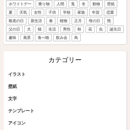
ホワイトデー
乗り物
人間
兎
冬
動物
壁紙
夏
天気
女性
子供
学校
家族
年賀
恋愛
敬老の日
新生活
春
植物
正月
母の日
熊
父の日
犬
猫
生活
男性
秋
花
虫
誕生日
趣味
風景
食べ物
飲み会
鳥
カテゴリー
イラスト
壁紙
文字
テンプレート
アイコン