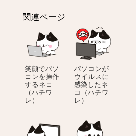
ゲ
関連ページ
ー
シ
ョ
ン
笑顔でパソ
パソコンが
コンを操作
ウイルスに
するネコ
感染したネ
（ハチワ
コ（ハチワ
笑
パ
レ）
レ）
顔
ソ
で
コ
パ
ン
ソ
が