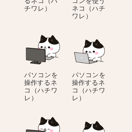
るネコ（ハ
コンを使う
チ
チ
AI
チワレ）
ネコ（ハチ
ワ
ワ
を
ノ
ワレ）
レ）
レ）
紹
ー
介
ト
す
パ
る
ソ
ネ
コ
コ
ン
（ハ
を
パソコンを
パソコンを
チ
使
操作するネ
操作するネ
ワ
う
コ（ハチワ
コ（ハチワ
レ）
ネ
パ
パ
レ）
レ）
コ
ソ
ソ
（ハ
コ
コ
チ
ン
ン
ワ
を
を
レ）