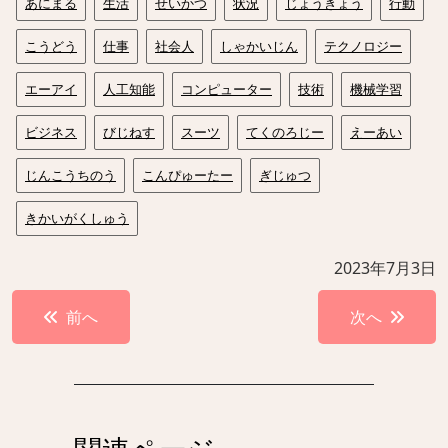
あにまる
生活
せいかつ
状況
じょうきょう
行動
こうどう
仕事
社会人
しゃかいじん
テクノロジー
エーアイ
人工知能
コンピューター
技術
機械学習
ビジネス
びじねす
スーツ
てくのろじー
えーあい
じんこうちのう
こんぴゅーたー
ぎじゅつ
きかいがくしゅう
2023年7月3日
投
前へ
次へ
稿
ナ
ビ
ゲ