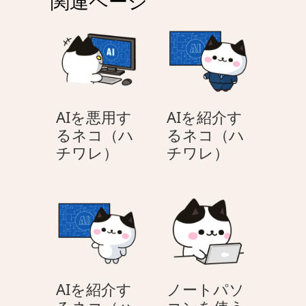
関連ページ
ー
シ
ョ
ン
AIを悪用す
AIを紹介す
るネコ（ハ
るネコ（ハ
AI
AI
チワレ）
チワレ）
を
を
悪
紹
用
介
す
す
る
る
ネ
ネ
コ
コ
AIを紹介す
ノートパソ
（ハ
（ハ