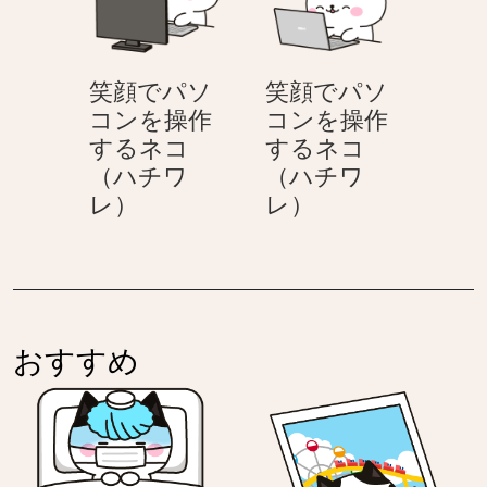
操
操
作
作
す
す
笑顔でパソ
笑顔でパソ
る
る
コンを操作
コンを操作
ネ
ネ
するネコ
するネコ
コ
コ
（ハチワ
（ハチワ
（ハ
（ハ
笑
笑
レ）
レ）
チ
チ
顔
顔
ワ
ワ
で
で
レ）
レ）
パ
パ
ソ
ソ
コ
コ
おすすめ
ン
ン
を
を
操
操
作
作
す
す