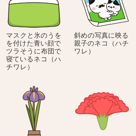
る
る
ネ
ネ
コ
コ
（ハ
（ハ
マスクと氷のうを
斜めの写真に映る
チ
チ
を付けた青い顔で
親子のネコ（ハチ
ワ
ワ
斜
ツラそうに布団で
ワレ）
レ）
レ）
め
寝ているネコ（ハ
マ
の
チワレ）
ス
写
ク
真
と
に
氷
映
の
る
う
親
を
子
を
の