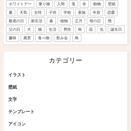
ホワイトデー
乗り物
人間
兎
冬
動物
壁紙
夏
天気
女性
子供
学校
家族
年賀
恋愛
敬老の日
新生活
春
植物
正月
母の日
熊
父の日
犬
猫
生活
男性
秋
花
虫
誕生日
趣味
風景
食べ物
飲み会
鳥
カテゴリー
イラスト
壁紙
文字
テンプレート
アイコン