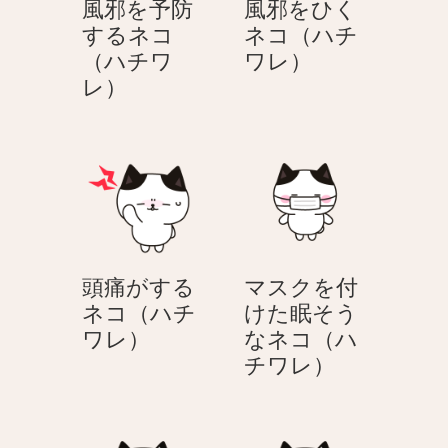
風邪を予防
風邪をひく
するネコ
ネコ（ハチ
風
（ハチワ
ワレ）
風
邪
レ）
邪
を
を
ひ
予
く
防
ネ
す
コ
る
（ハ
ネ
チ
頭痛がする
マスクを付
コ
ワ
ネコ（ハチ
けた眠そう
（ハ
レ）
頭
ワレ）
なネコ（ハ
チ
痛
マ
チワレ）
ワ
が
ス
レ）
す
ク
る
を