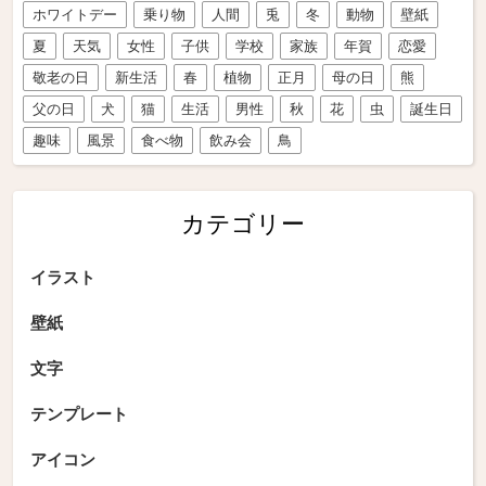
ホワイトデー
乗り物
人間
兎
冬
動物
壁紙
夏
天気
女性
子供
学校
家族
年賀
恋愛
敬老の日
新生活
春
植物
正月
母の日
熊
父の日
犬
猫
生活
男性
秋
花
虫
誕生日
趣味
風景
食べ物
飲み会
鳥
カテゴリー
イラスト
壁紙
文字
テンプレート
アイコン