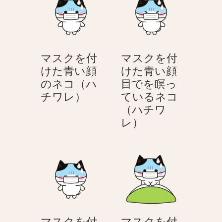
ネ
付
コ
け
（ハ
た
チ
眠
マスクを付
マスクを付
ワ
そ
けた青い顔
けた青い顔
レ）
う
のネコ（ハ
目でを瞑っ
な
マ
チワレ）
ているネコ
ネ
ス
（ハチワ
コ
ク
マ
レ）
（ハ
を
ス
チ
付
ク
ワ
け
を
レ）
た
付
青
け
い
た
顔
青
マスクを付
マスクを付