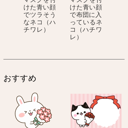
の
い
けた青い顔
けた青い顔
ネ
顔
でツラそう
で布団に入
コ
目
なネコ（ハ
っているネ
（ハ
で
マ
チワレ）
コ（ハチワ
チ
を
ス
マ
レ）
ワ
瞑
ク
ス
レ）
っ
を
ク
て
付
を
い
け
付
る
た
け
ネ
おすすめ
青
た
コ
い
青
（ハ
顔
い
チ
で
顔
ワ
ツ
で
レ）
ラ
布
そ
団