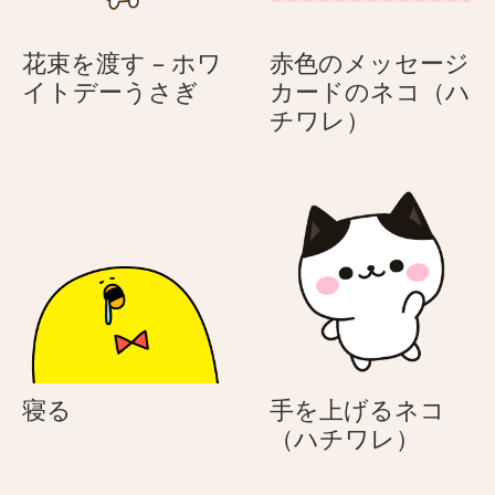
う
に
な
入
花束を渡す – ホワ
赤色のメッセージ
ネ
っ
花
イトデーうさぎ
カードのネコ（ハ
コ
て
束
赤
チワレ）
（ハ
い
を
色
チ
る
渡
の
ワ
ネ
す
メ
レ）
コ
–
ッ
（ハ
ホ
セ
チ
ワ
ー
ワ
イ
ジ
レ）
ト
カ
デ
ー
ー
ド
寝
寝る
手を上げるネコ
う
の
る
手
（ハチワレ）
さ
ネ
を
ぎ
コ
上