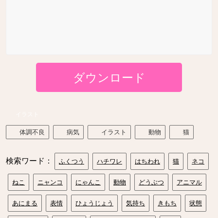
ダウンロード
イラスト
体調不良
病気
イラスト
動物
猫
検索ワード：
ふくつう
ハチワレ
はちわれ
猫
ネコ
ねこ
ニャンコ
にゃんこ
動物
どうぶつ
アニマル
あにまる
表情
ひょうじょう
気持ち
きもち
状態