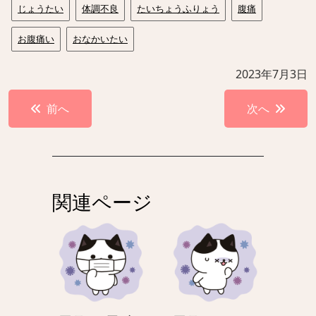
じょうたい
体調不良
たいちょうふりょう
腹痛
お腹痛い
おなかいたい
2023年7月3日
投
前へ
次へ
稿
ナ
ビ
ゲ
関連ページ
ー
シ
ョ
ン