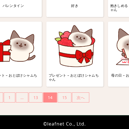
バレンタイン
好き
抱きしめる 
ゃん
ト – おとぼけシャムち
プレゼント – おとぼけシャムち
母の日 –
ゃん
1
…
13
14
15
次へ
©leafnet Co., Ltd.