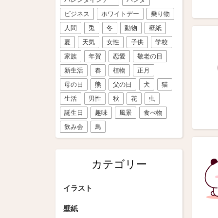
ビジネス
ホワイトデー
乗り物
人間
兎
冬
動物
壁紙
夏
天気
女性
子供
学校
家族
年賀
恋愛
敬老の日
新生活
春
植物
正月
母の日
熊
父の日
犬
猫
生活
男性
秋
花
虫
誕生日
趣味
風景
食べ物
飲み会
鳥
カテゴリー
イラスト
壁紙