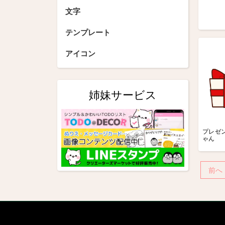
文字
テンプレート
アイコン
姉妹サービス
プレゼン
ゃん
投
前へ
稿
の
ペ