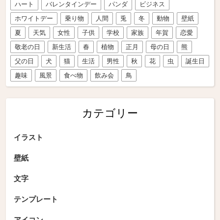
ハート
バレンタインデー
パンダ
ビジネス
ホワイトデー
乗り物
人間
兎
冬
動物
壁紙
夏
天気
女性
子供
学校
家族
年賀
恋愛
敬老の日
新生活
春
植物
正月
母の日
熊
父の日
犬
猫
生活
男性
秋
花
虫
誕生日
趣味
風景
食べ物
飲み会
鳥
カテゴリー
イラスト
壁紙
文字
テンプレート
アイコン