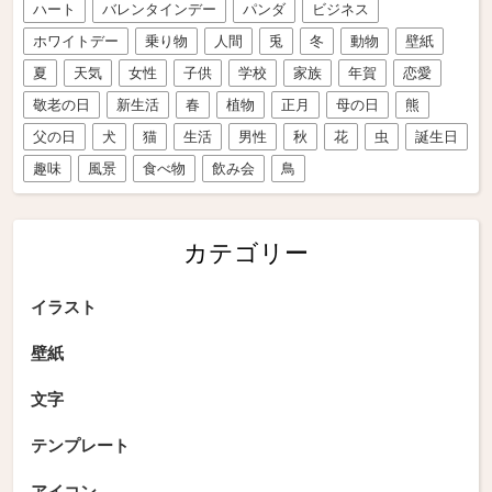
ハート
バレンタインデー
パンダ
ビジネス
ホワイトデー
乗り物
人間
兎
冬
動物
壁紙
夏
天気
女性
子供
学校
家族
年賀
恋愛
敬老の日
新生活
春
植物
正月
母の日
熊
父の日
犬
猫
生活
男性
秋
花
虫
誕生日
趣味
風景
食べ物
飲み会
鳥
カテゴリー
イラスト
壁紙
文字
テンプレート
アイコン