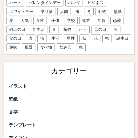
ハート
バレンタインデー
パンダ
ビジネス
ホワイトデー
乗り物
人間
兎
冬
動物
壁紙
夏
天気
女性
子供
学校
家族
年賀
恋愛
敬老の日
新生活
春
植物
正月
母の日
熊
父の日
犬
猫
生活
男性
秋
花
虫
誕生日
趣味
風景
食べ物
飲み会
鳥
カテゴリー
イラスト
壁紙
文字
テンプレート
アイコン