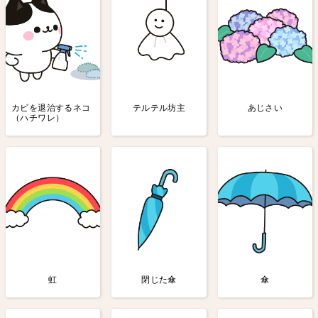
カビを退治するネコ
テルテル坊主
あじさい
（ハチワレ）
虹
閉じた傘
傘