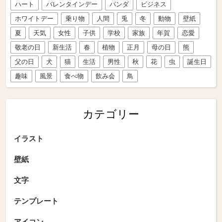
ハート
バレンタインデー
パンダ
ビジネス
ホワイトデー
乗り物
人間
兎
冬
動物
壁紙
夏
天気
女性
子供
学校
家族
年賀
恋愛
敬老の日
新生活
春
植物
正月
母の日
熊
父の日
犬
猫
生活
男性
秋
花
虫
誕生日
趣味
風景
食べ物
飲み会
鳥
カテゴリー
イラスト
壁紙
文字
テンプレート
アイコン