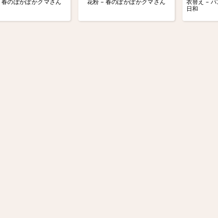
– 春のぽかぽかクマさん
花粉 – 春のぽかぽかクマさん
衣替え – 
日和