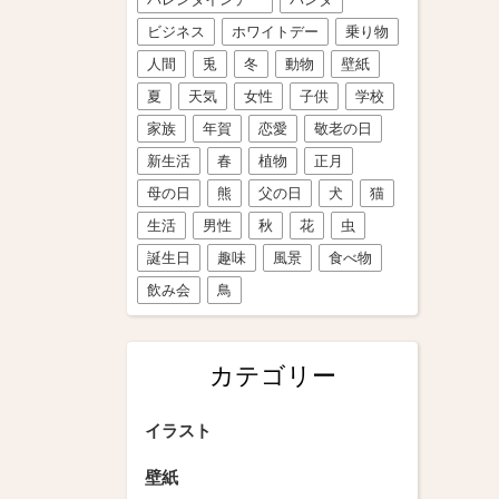
ビジネス
ホワイトデー
乗り物
人間
兎
冬
動物
壁紙
夏
天気
女性
子供
学校
家族
年賀
恋愛
敬老の日
新生活
春
植物
正月
母の日
熊
父の日
犬
猫
生活
男性
秋
花
虫
誕生日
趣味
風景
食べ物
飲み会
鳥
カテゴリー
イラスト
壁紙