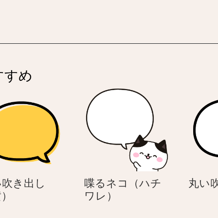
大
る
）
事
ネ
な
コ
こ
（ハ
と
チ
を
ワ
すすめ
喋
レ）
る
ネ
コ
（ハ
チ
ワ
レ）
い吹き出し
喋るネコ（ハチ
丸い
丸
喋
黄）
ワレ）
い
る