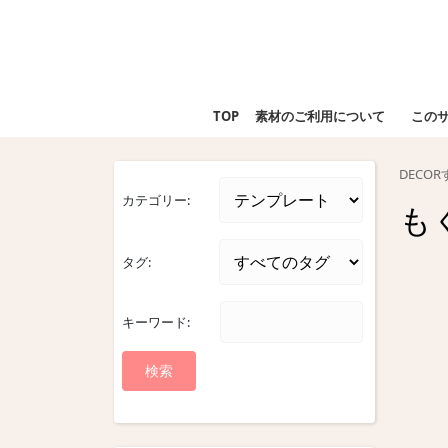
Skip
to
content
Skip
to
TOP
素材のご利用について
この
content
DECO
カテゴリー:
も
タグ:
キーワード: