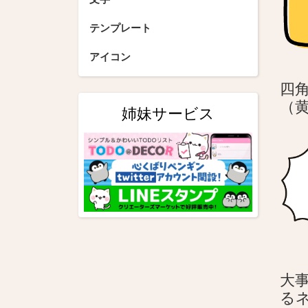
ョ
テンプレート
ン
アイコン
四
（
姉妹サービス
大
る