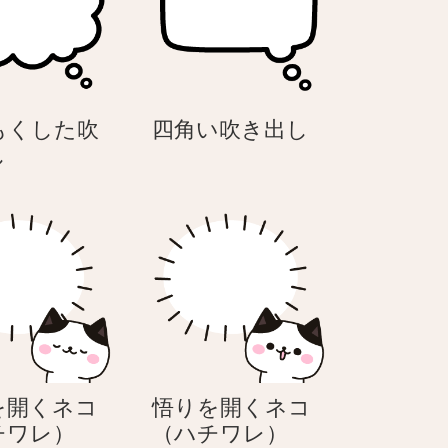
四
もくした吹
四角い吹き出し
も
角
し
く
い
も
吹
く
き
し
出
た
し
吹
き
出
し
を開くネコ
悟りを開くネコ
悟
悟
チワレ）
（ハチワレ）