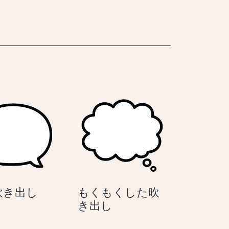
り
り
を
を
開
開
く
く
ネ
ネ
コ
コ
（ハ
（ハ
チ
チ
ワ
ワ
レ）
レ）
丸
吹き出し
もくもくした吹
い
も
き出し
吹
く