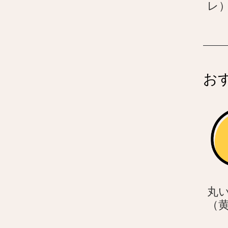
レ
お
丸
（