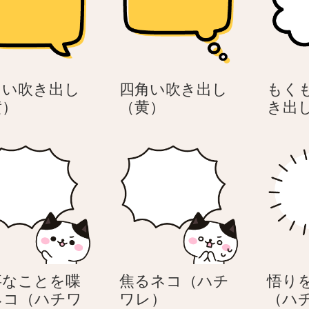
角い吹き出し
四角い吹き出し
もく
四
四
黄）
（黄）
き出
角
角
い
い
吹
吹
き
き
出
出
し
し
（黄）
（黄）
事なことを喋
焦るネコ（ハチ
悟り
焦
ネコ（ハチワ
ワレ）
（ハ