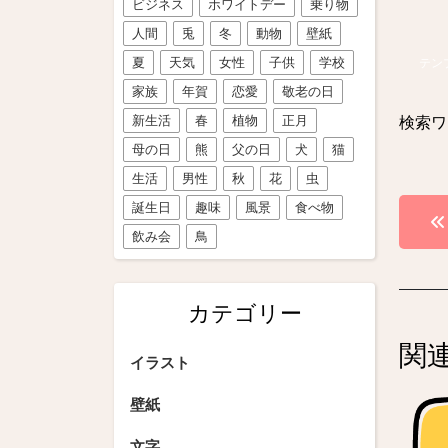
ビジネス
ホワイトデー
乗り物
人間
兎
冬
動物
壁紙
夏
天気
女性
子供
学校
テン
家族
年賀
恋愛
敬老の日
新生活
春
植物
正月
検索ワ
母の日
熊
父の日
犬
猫
生活
男性
秋
花
虫
投
誕生日
趣味
風景
食べ物
飲み会
鳥
稿
ナ
カテゴリー
ビ
関
ゲ
イラスト
ー
壁紙
シ
文字