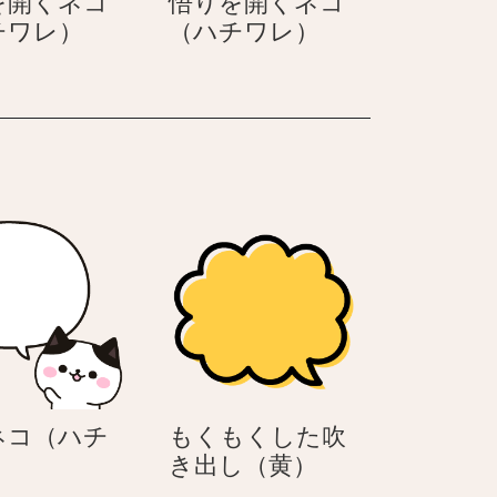
を開くネコ
悟りを開くネコ
ワ
悟
悟
チワレ）
（ハチワレ）
レ）
り
り
を
を
開
開
く
く
ネ
ネ
コ
コ
（ハ
（ハ
チ
チ
ワ
ワ
レ）
レ）
ネコ（ハチ
もくもくした吹
喋
も
）
き出し（黄）
る
く