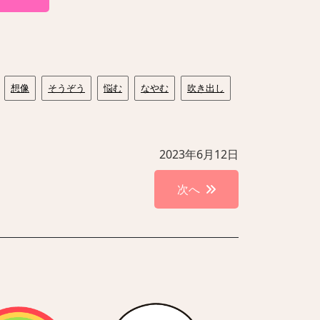
想像
そうぞう
悩む
なやむ
吹き出し
2023年6月12日
次へ