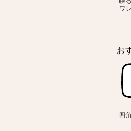
喋
ワ
お
四