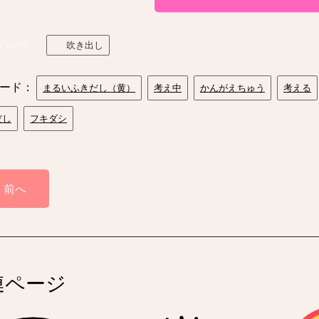
プレート
吹き出し
ード：
まるいふきだし（黄）
考え中
かんがえちゅう
考える
だし
フキダシ
前へ
連ページ