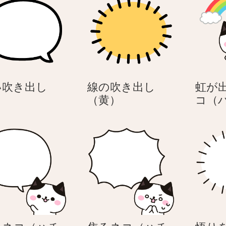
丸
い吹き出し
線の吹き出し
虹が
い
線
（黄）
コ（
吹
の
き
吹
出
き
し
出
し
（黄）