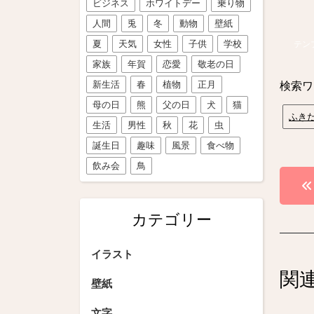
ビジネス
ホワイトデー
乗り物
人間
兎
冬
動物
壁紙
夏
天気
女性
子供
学校
テン
家族
年賀
恋愛
敬老の日
新生活
春
植物
正月
検索ワ
母の日
熊
父の日
犬
猫
ふき
生活
男性
秋
花
虫
誕生日
趣味
風景
食べ物
飲み会
鳥
投
稿
カテゴリー
ナ
ビ
イラスト
関
ゲ
壁紙
ー
文字