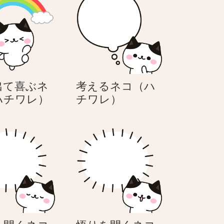
出て喜ぶネ
考えるネコ（ハ
虹
考
ハチワレ）
チワレ）
が
え
出
る
て
ネ
喜
コ
ぶ
（ハ
ネ
チ
コ
ワ
（ハ
レ）
チ