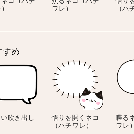
るネコ（ハチ
焦るネコ（ハチ
悟り
喋
焦
レ）
ワレ）
（ハ
る
る
ネ
ネ
コ
コ
（ハ
（ハ
チ
チ
すすめ
ワ
ワ
レ）
レ）
四
角い吹き出し
悟りを開くネコ
喋る
角
悟
（ハチワレ）
ワレ
い
り