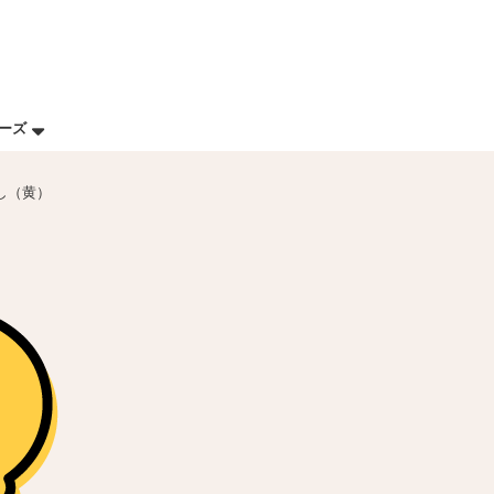
リーズ
し（黄）