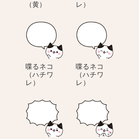
も
考
（黄）
レ）
く
え
も
る
く
ネ
し
コ
た
（ハ
吹
チ
き
ワ
喋るネコ
喋るネコ
出
レ）
（ハチワ
（ハチワ
し
喋
喋
レ）
レ）
（黄）
る
る
ネ
ネ
コ
コ
（ハ
（ハ
チ
チ
ワ
ワ
レ）
レ）