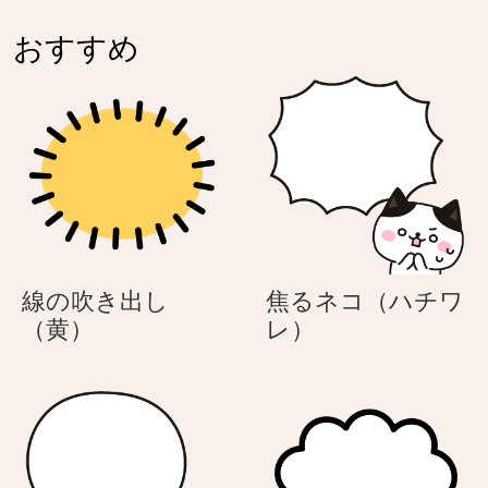
く
く
ネ
ネ
おすすめ
コ
コ
（ハ
（ハ
チ
チ
ワ
ワ
レ）
レ）
線の吹き出し
焦るネコ（ハチワ
線
焦
（黄）
レ）
の
る
吹
ネ
き
コ
出
（ハ
し
チ