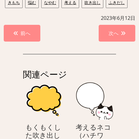
きもち
悩む
なやむ
考える
吹き出し
ふきだし
2023年6月12日
投
前へ
次へ
稿
ナ
ビ
ゲ
関連ページ
ー
シ
ョ
ン
もくもくし
考えるネコ
た吹き出し
（ハチワ