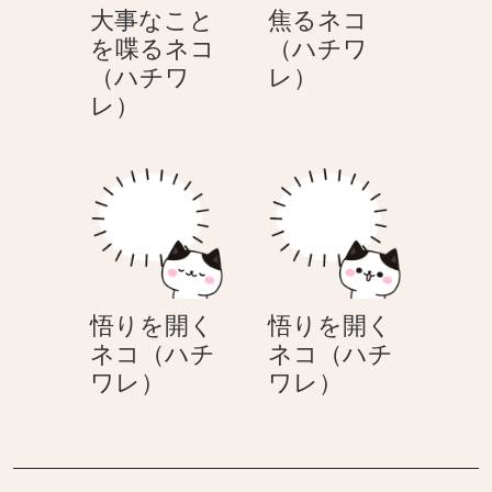
大事なこと
焦るネコ
を喋るネコ
（ハチワ
焦
（ハチワ
レ）
大
る
レ）
事
ネ
な
コ
こ
（ハ
と
チ
を
ワ
喋
レ）
る
悟りを開く
悟りを開く
ネ
ネコ（ハチ
ネコ（ハチ
コ
悟
悟
ワレ）
ワレ）
（ハ
り
り
チ
を
を
ワ
開
開
レ）