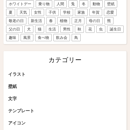
ホワイトデー
乗り物
人間
兎
冬
動物
壁紙
夏
天気
女性
子供
学校
家族
年賀
恋愛
敬老の日
新生活
春
植物
正月
母の日
熊
父の日
犬
猫
生活
男性
秋
花
虫
誕生日
趣味
風景
食べ物
飲み会
鳥
カテゴリー
イラスト
壁紙
文字
テンプレート
アイコン