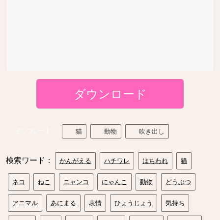
ダウンロード
テンプレート
猫
動物
吹き出し
検索ワード：
かんがえる
ハチワレ
はちわれ
猫
ネコ
ねこ
ニャンコ
にゃんこ
動物
どうぶつ
アニマル
あにまる
表情
ひょうじょう
気持ち