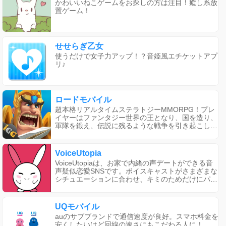
かわいいねこゲームをお探しの方は注目！癒し系放
置ゲーム！
せせらぎ乙女
使うだけで女子力アップ！？音姫風エチケットアプ
リ♪
ロードモバイル
超本格リアルタイムステラトジーMMORPG！プレ
イヤーはファンタジー世界の王となり、国を造り、
軍隊を鍛え、伝説に残るような戦争を引き起こし、
世界征服を目指しましょう！
VoiceUtopia
VoiceUtopiaは、お家で内緒の声デートができる音
声疑似恋愛SNSです。ボイスキャストがさまざまな
シチュエーションに合わせ、キミのためだけにパー
ソナライズされた声を届けます。疑似恋愛を楽しみ
たい方や異性と話す機会が少ない方、ストレス発散
や悩み相談をしたい方にオススメです。400名近い
UQモバイル
ボイスキャストがおり、かわいい声やかっこいい
auのサブブランドで通信速度が良好。スマホ料金を
声、男声や女声など様々な声が揃っています。さま
安くしたいけど回線の速さにもこだわる人に！