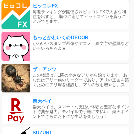
きます。
ビッコレFX
毎週ランキングが開催されビッコレFXで大きな利
益を出すと、 順位に応じてビットコインを貰うこ
とができます。
もっとかわいく@DECOR
かわいいスタンプ画像やデコメ、絵文字や壁紙など
いろいろあるよ★
ザ・アンツ
この物語は、1匹の小さなアリから始まります。あ
なたはアリ一族のリーダーであり、アリの王国を築
くためにアリ塚を建設し、アリの数を増やし、異変
アリを組織し、アライアンスを結成する必要があり
ます。ゲームは基本プレイ無料ですが、一部有料ア
イテムがあります。年齢制限とネットワークデバイ
楽天ペイ
スのアクセスが必要です。
楽天ペイは、スマートな支払い体験と豊富なポイン
ト特典が魅力。モバイルで手軽に支払い、楽天ポイ
ントでさらにおトクな生活を楽しもう！
SUZURI