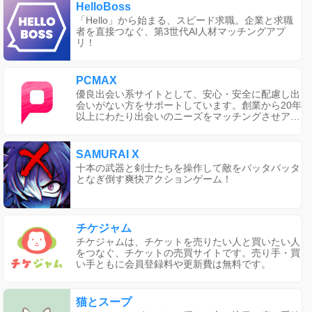
HelloBoss
「Hello」から始まる、スピード求職。企業と求職
者を直接つなぐ、第3世代AI人材マッチングアプ
リ！
PCMAX
優良出会い系サイトとして、安心・安全に配慮し出
会いがない方をサポートしています。創業から20年
以上にわたり出会いのニーズをマッチングさせアプ
リ・スマホ・パソコンからログインしてご利用いた
だけます。無料登録後の退会はいつでも可能です。
SAMURAI X
十本の武器と剣士たちを操作して敵をバッタバッタ
となぎ倒す爽快アクションゲーム！
チケジャム
チケジャムは、チケットを売りたい人と買いたい人
をつなぐ、チケットの売買サイトです。売り手・買
い手ともに会員登録料や更新費は無料です。
猫とスープ