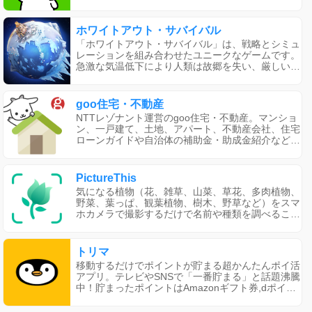
ホワイトアウト・サバイバル
「ホワイトアウト・サバイバル」は、戦略とシミュ
レーションを組み合わせたユニークなゲームです。
急激な気温低下により人類は故郷を失い、厳しい寒
さや野獣、暴徒と戦いながら生き延びる必要があり
ます。プレイヤーは都市を築き、生存者を管理し、
文明国家を再建することが目標です。労働力の分配
goo住宅・不動産
や物資の争奪、同盟の設立など、様々な戦略が求め
NTTレゾナント運営のgoo住宅・不動産。マンショ
られます。また、英雄の募集や他プレイヤーとの戦
ン、一戸建て、土地、アパート、不動産会社、住宅
闘もあります。ゲーム内でアイテムを購入すること
ローンガイドや自治体の補助金・助成金紹介など、
もできますが、必ずしも進捗を加速する必要はあり
不動産物件探しに役立つ情報が満載です
ません。興味がある方は、公式ファンページをご覧
ください。
PictureThis
気になる植物（花、雑草、山菜、草花、多肉植物、
野菜、葉っぱ、観葉植物、樹木、野草など）をスマ
ホカメラで撮影するだけで名前や種類を調べること
ができるスマート植物図鑑です。
トリマ
移動するだけでポイントが貯まる超かんたんポイ活
アプリ。テレビやSNSで「一番貯まる」と話題沸騰
中！貯まったポイントはAmazonギフト券,dポイン
ト,Tポイント,Pontaポイント,楽天ポイントなどのポ
イントや、 コンビニで使える商品引換券と交換で