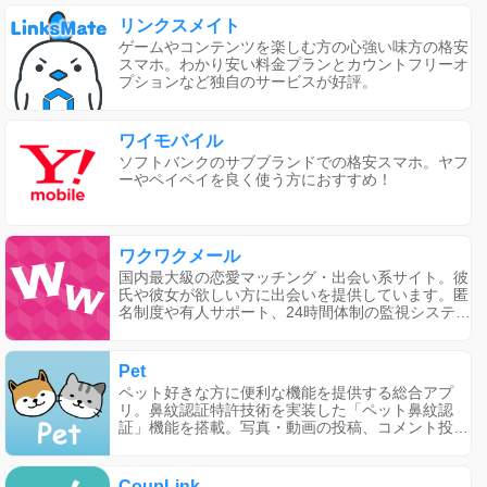
の使い方も簡単で、自分のプロフィールに行きたい
場所ややりたいことを追加し、気になる相手に「い
リンクスメイト
いかも！」と送ることができます。有料会員プラン
ゲームやコンテンツを楽しむ方の心強い味方の格安
もあり、メッセージ送信機能が利用できます。ま
スマホ。わかり安い料金プランとカウントフリーオ
た、ポイントを購入することでさらに相手に「いい
プションなど独自のサービスが好評。
かも！」をすることができます。タップルは婚活や
恋活に特化したアプリであり、20代の利用者数も多
いです。
ワイモバイル
ソフトバンクのサブブランドでの格安スマホ。ヤフ
ーやペイペイを良く使う方におすすめ！
ワクワクメール
国内最大級の恋愛マッチング・出会い系サイト。彼
氏や彼女が欲しい方に出会いを提供しています。匿
名制度や有人サポート、24時間体制の監視システム
など安心して利用できるシステムで、恋活・婚活を
全力で応援しています。
Pet
ペット好きな方に便利な機能を提供する総合アプ
リ。鼻紋認証特許技術を実装した「ペット鼻紋認
証」機能を搭載。写真・動画の投稿、コメント投稿
を通じた飼い主同士の交流だけでなく、里親の無料
マッチングから、ペットサロン・ホテル・病院探し
などなどペットに関する事ならなんでもPetにおま
CoupLink