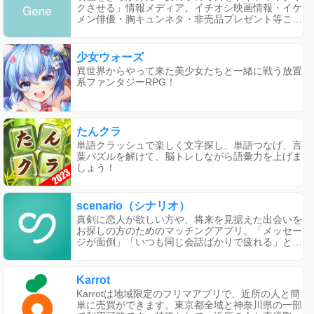
クさせる」情報メディア。イチオシ映画情報・イケ
メン俳優・胸キュンネタ・非売品プレゼント等ここ
でしか楽しめない情報が盛りだくさん！
少女ウォーズ
異世界からやって来た美少女たちと一緒に戦う放置
系ファンタジーRPG！
たんクラ
単語クラッシュで楽しく文字探し、単語つなげ、言
葉パズルを解けて、脳トレしながら語彙力を上げま
しょう！
scenario（シナリオ）
真剣に恋人が欲しい方や、将来を見据えた出会いを
お探しの方のためのマッチングアプリ。「メッセー
ジが面倒」「いつも同じ会話ばかりで疲れる」とい
う方でも、通話マッチングなら短い会話だけで直感
的にお相手との相性が分かるはず。
Karrot
Karrotは地域限定のフリマアプリで、近所の人と簡
単に売買ができます。東京都全域と神奈川県の一部