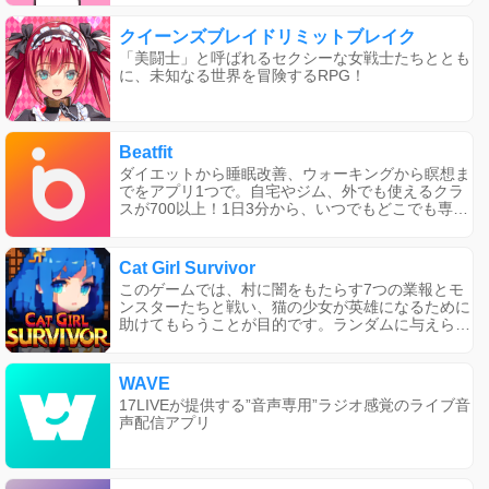
クイーンズブレイドリミットブレイク
「美闘士」と呼ばれるセクシーな女戦士たちととも
に、未知なる世界を冒険するRPG！
Beatfit
ダイエットから睡眠改善、ウォーキングから瞑想ま
でをアプリ1つで。自宅やジム、外でも使えるクラ
スが700以上！1日3分から、いつでもどこでも専属
トレーナーと一緒にトレーニングできる！
Cat Girl Survivor
このゲームでは、村に闇をもたらす7つの業報とモ
ンスターたちと戦い、猫の少女が英雄になるために
助けてもらうことが目的です。ランダムに与えられ
るスキルを選択してデッキを作り、装備を手に入れ
て強化し、無限に生成されるモンスターと戦って成
長しましょう。強力なボスにも立ち向かい、猫の少
WAVE
女を自分のスタイルで育ててください。この本格的
17LIVEが提供する”音声専用”ラジオ感覚のライブ音
なラストログライクサバイバルRPGで、果てしなく
声配信アプリ
打ち破り、成長し、生き残りましょう。