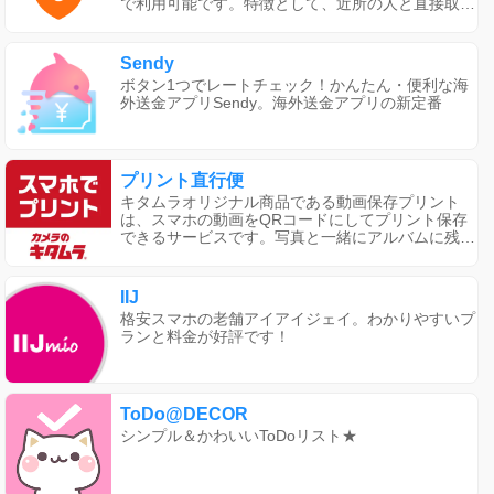
で利用可能です。特徴として、近所の人と直接取引
ができて、取引手数料や利用料が無料で、梱包や配
送の手間もありません。自宅や職場の近くで気軽に
フリマを楽しみたい人や、使わなくなったものを売
Sendy
りたい人、配送や梱包なしで近所で取引したい人に
ボタン1つでレートチェック！かんたん・便利な海
おすすめです。安心・安全のシステムとして、位置
外送金アプリSendy。海外送金アプリの新定番
情報に基づいた認証があり、ご近所さん同士で安全
に取引ができます。また、マナー評価によって信頼
度を確認することもできます。
プリント直行便
キタムラオリジナル商品である動画保存プリント
は、スマホの動画をQRコードにしてプリント保存
できるサービスです。写真と一緒にアルバムに残せ
ば、思い出が蘇ります。子どもの成長記録やイベン
トの動画はもちろん、卒園・卒業の思い出や送別の
プレゼントにもおすすめです。また、キタムラのプ
IIJ
リント直行便アプリでは、スマホで簡単に写真プリ
格安スマホの老舗アイアイジェイ。わかりやすいプ
ントを注文できます。最短10分で受け取れる高品質
ランと料金が好評です！
なプリントや店頭受取での確認、送料無料の宅配受
取も便利です。さまざまなニーズに対応したスマホ
アプリです。
ToDo@DECOR
シンプル＆かわいいToDoリスト★