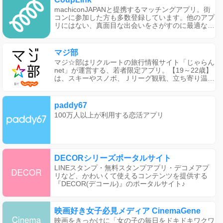
かせ！
machiconJAPANと提携するマッチングアプリ。街
コンに参加した方も多数登録しています。他のアプ
リにはない、真面目な出会いをさがすのに最適な環
境を提供しています。
マジ部
マジ☆部はリクルートの旅行情報サイト「じゃらん
net」が運営する、若者限定アプリ。【19～22歳】
は、スキーやスノボ、Ｊリーグ観戦、立ち寄り温
泉、ゴルフ、釣りやマリンスポーツなど、様々なレ
ジャー体験が無料に！
paddy67
100万人以上が利用する恋活アプリ
DECORシリーズポータルサイト
LINEスタンプ・無料スタンプアプリ・デコメアプ
リなど、かわいくて使えるコンテンツを提供する
『DECOR(デコール)』のポータルサイト♪
映画好き女子必見メディア CinemaGene
映画をきっかけに「女の子の毎日をドキドキワクワ