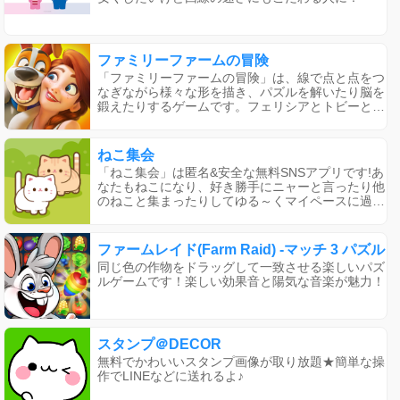
ざまな機能もあり、通話やチャット、声のお裾分
け、ASMRなどを楽しむことができます。また、安
心設計で顔出しは不要です。通話料金はキャストご
とに設定されており、禁止事項もあります。
ファミリーファームの冒険
「ファミリーファームの冒険」は、線で点と点をつ
なぎながら様々な形を描き、パズルを解いたり脳を
鍛えたりするゲームです。フェリシアとトビーと一
緒に神秘的な南国の島を探検し、フラワーファーム
を装飾したり農場を経営したりします。さらに、ク
エストを完了して冒険に参加し、人々や動物と交流
ねこ集会
したり、宝物や遺物を集めたりすることもできま
「ねこ集会」は匿名&安全な無料SNSアプリです!あ
す。興味がある方はFacebookのファンページに参
なたもねこになり、好き勝手にニャーと言ったり他
加してください。
のねこと集まったりしてゆる～くマイペースに過ご
しませんか。
ファームレイド(Farm Raid) -マッチ 3 パズル
同じ色の作物をドラッグして一致させる楽しいパズ
ルゲームです！楽しい効果音と陽気な音楽が魅力！
スタンプ＠DECOR
無料でかわいいスタンプ画像が取り放題★簡単な操
作でLINEなどに送れるよ♪